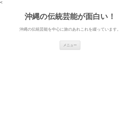
<
沖縄の伝統芸能が面白い！
沖縄の伝統芸能を中心に旅のあれこれを綴っています。
コ
メニュー
ン
テ
ン
ツ
へ
ス
キ
ッ
プ