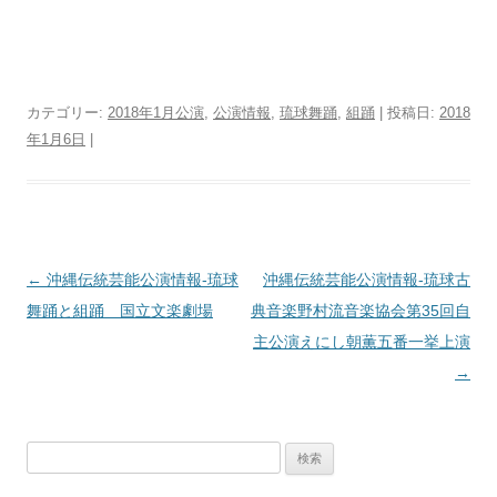
カテゴリー:
2018年1月公演
,
公演情報
,
琉球舞踊
,
組踊
| 投稿日:
2018
年1月6日
|
投
←
沖縄伝統芸能公演情報‐琉球
沖縄伝統芸能公演情報‐琉球古
稿
舞踊と組踊 国立文楽劇場
典音楽野村流音楽協会第35回自
ナ
主公演えにし朝薫五番一挙上演
ビ
→
ゲ
ー
検
シ
索:
ョ