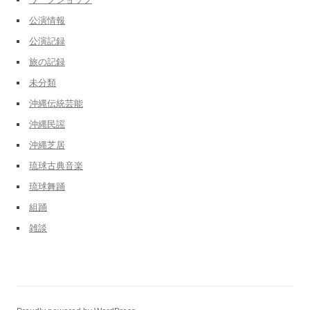
公演情報
公演記録
旅の記録
未分類
沖縄伝統芸能
沖縄民謡
沖縄芝居
琉球古典音楽
琉球舞踊
組踊
雑談