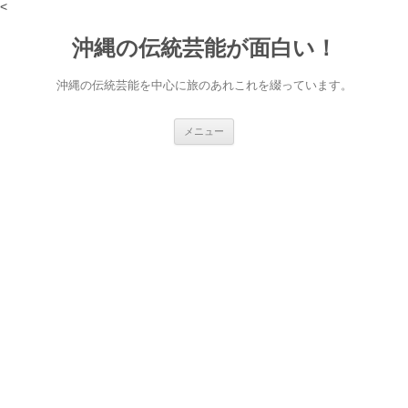
<
沖縄の伝統芸能が面白い！
沖縄の伝統芸能を中心に旅のあれこれを綴っています。
コ
メニュー
ン
テ
ン
ツ
へ
ス
キ
ッ
プ