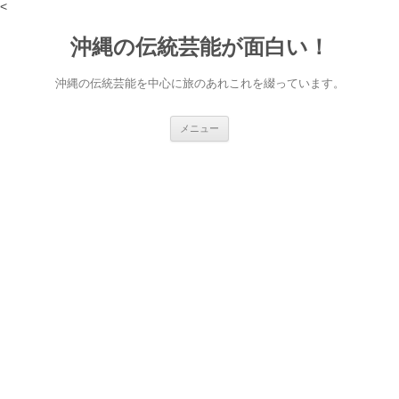
<
沖縄の伝統芸能が面白い！
沖縄の伝統芸能を中心に旅のあれこれを綴っています。
コ
メニュー
ン
テ
ン
ツ
へ
ス
キ
ッ
プ