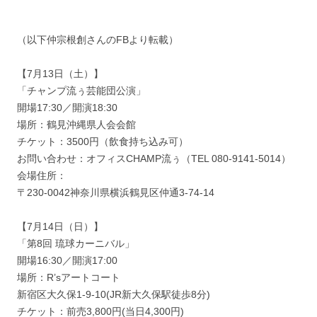
（以下仲宗根創さんのFBより転載）
【7月13日（土）】
「チャンプ流ぅ芸能団公演」
開場17:30／開演18:30
場所：鶴見沖縄県人会会館
チケット：3500円（飲食持ち込み可）
お問い合わせ：オフィスCHAMP流ぅ（TEL ‭080-9141-5014‬）
会場住所：
〒230-0042神奈川県横浜鶴見区仲通3-74-14
【7月14日（日）】
「第8回 琉球カーニバル」
開場16:30／開演17:00
場所：R’sアートコート
新宿区大久保1-9-10(JR新大久保駅徒歩8分)
チケット：前売3,800円(当日4,300円)