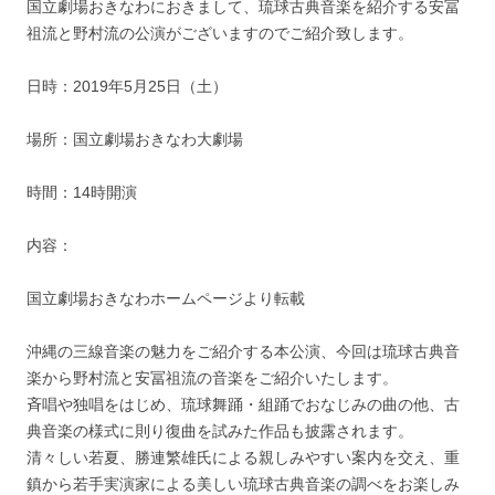
国立劇場おきなわにおきまして、琉球古典音楽を紹介する安冨
祖流と野村流の公演がございますのでご紹介致します。
日時：2019年5月25日（土）
場所：国立劇場おきなわ大劇場
時間：14時開演
内容：
国立劇場おきなわホームページより転載
沖縄の三線音楽の魅力をご紹介する本公演、今回は琉球古典音
楽から野村流と安冨祖流の音楽をご紹介いたします。
斉唱や独唱をはじめ、琉球舞踊・組踊でおなじみの曲の他、古
典音楽の様式に則り復曲を試みた作品も披露されます。
清々しい若夏、勝連繁雄氏による親しみやすい案内を交え、重
鎮から若手実演家による美しい琉球古典音楽の調べをお楽しみ