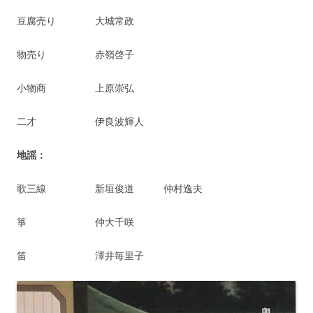
豆腐売り 大城常政
物売り 赤嶺啓子
小物商 上原崇弘
二才 伊良波輝人
地謡：
歌三線 新垣俊道 仲村逸夫
箏 仲大千咲
笛 澤井毎里子