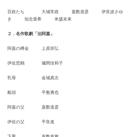
百姓たち 大城常政 嘉数道彦 伊良波さゆ
き 知念亜希 米盛未来
２．名作歌劇「泊阿嘉」
阿嘉の樽金 上原崇弘
伊佐思鶴 儀間佳和子
乳母 金城真次
船頭 平敷勇也
阿嘉の父 嘉数道彦
伊佐の父 平良進
下男 嘉数幸雅