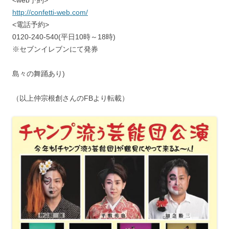
http://confetti-web.com/
<電話予約>
0120-240-540(平日10時～18時)
※セブンイレブンにて発券
島々の舞踊あり)
（以上仲宗根創さんのFBより転載）