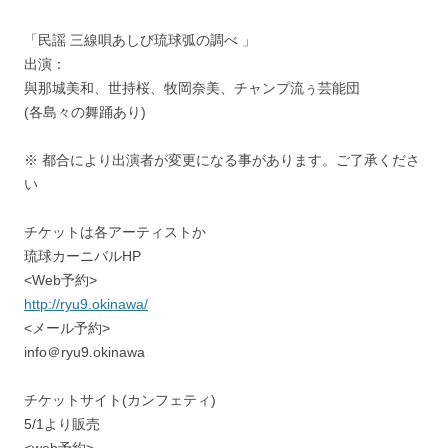
「民謡 三線唄あしび琉球弧の調べ 」
出演：
與那城美和、世持桜、牧岡奈美、チャンプ流ぅ芸能団
(各島々の舞踊あり)
※ 都合により出演者が変更になる事があります。ご了承くださ
い
チケットは各アーティストか
琉球カーニバルHP
<Web予約>
http://ryu9.okinawa/
<メール予約>
info＠ryu9.okinawa
チケットサイト(カンフェティ)
5/1より販売
<web予約>