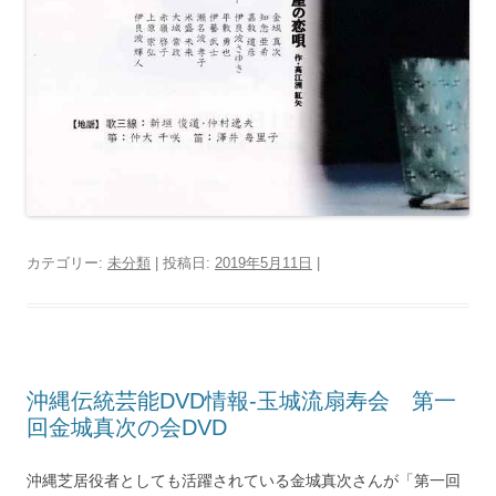
カテゴリー:
未分類
| 投稿日:
2019年5月11日
|
沖縄伝統芸能DVD情報‐玉城流扇寿会 第一
回金城真次の会DVD
沖縄芝居役者としても活躍されている金城真次さんが「第一回