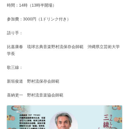
時間：14時（13時半開場）
参加費：3000円（1ドリンク付き）
語り手：
比嘉康春 琉球古典音楽野村流保存会師範 沖縄県立芸術大学
学長
歌三線：
新垣俊道 野村流保存会師範
喜納吏一 野村流音楽協会師範