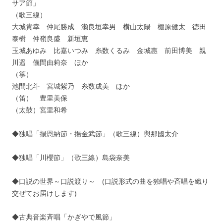
サア節」
（歌三線）
大城貴幸 仲尾勝成 瀬良垣幸男 横山太陽 棚原健太 徳田
泰樹 仲嶺良盛 新垣恵
玉城あゆみ 比嘉いつみ 糸数くるみ 金城惠 前田博美 親
川遥 儀間由莉奈 ほか
（箏）
池間北斗 宮城紫乃 糸数成美 ほか
（笛） 豊里美保
（太鼓）宮里和希
◆独唱「揚恩納節・揚金武節」（歌三線）與那國太介
◆独唱「川櫻節」（歌三線）島袋奈美
◆口説の世界～口説渡り～ (口説形式の曲を独唱や斉唱を織り
交ぜてお届けします)
◆古典音楽斉唱「かぎやで風節」