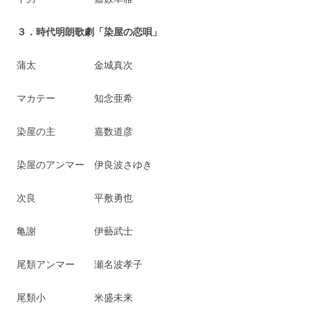
３．時代明朗歌劇「染屋の恋唄」
蒲太 金城真次
マカテー 知念亜希
染屋の主 嘉数道彦
染屋のアンマー 伊良波さゆき
次良 平敷勇也
亀謝 伊藝武士
尾類アンマー 瀬名波孝子
尾類小 米盛未来