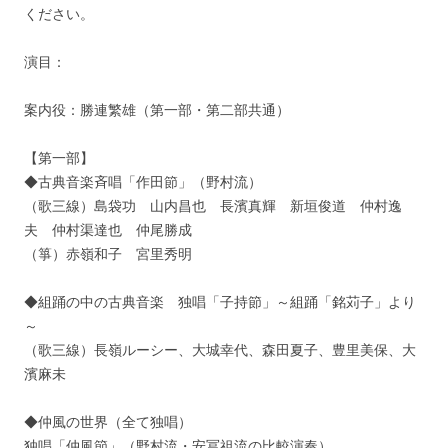
ください。
演目：
案内役：勝連繁雄（第一部・第二部共通）
【第一部】
◆古典音楽斉唱「作田節」（野村流）
（歌三線）島袋功 山内昌也 長濱真輝 新垣俊道 仲村逸
夫 仲村渠達也 仲尾勝成
（箏）赤嶺和子 宮里秀明
◆組踊の中の古典音楽 独唱「子持節」～組踊「銘苅子」より
～
（歌三線）長嶺ルーシー、大城幸代、森田夏子、豊里美保、大
濱麻未
◆仲風の世界（全て独唱）
独唱「仲風節」（野村流・安冨祖流の比較演奏）