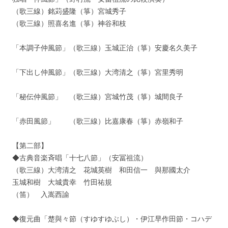
（歌三線）銘苅盛隆（箏）宮城秀子
（歌三線）照喜名進（箏）神谷和枝
「本調子仲風節」（歌三線）玉城正治（箏）安慶名久美子
「下出し仲風節」（歌三線）大湾清之（箏）宮里秀明
「秘伝仲風節」 （歌三線）宮城竹茂（箏）城間良子
「赤田風節」 （歌三線）比嘉康春（箏）赤嶺和子
【第二部】
◆古典音楽斉唱「十七八節」（安冨祖流）
（歌三線）大湾清之 花城英樹 和田信一 與那國太介
玉城和樹 大城貴幸 竹田祐規
（笛） 入嵩西諭
◆復元曲「楚與々節（すゆすゆぶし）・伊江早作田節・コハデ