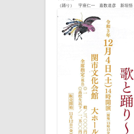
（踊り） 宇座仁一 嘉数道彦 新垣悟