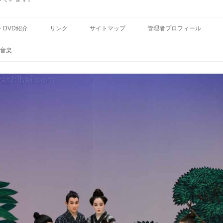
コ
ン
・DVD紹介
リンク
サイトマップ
管理者プロフィール
テ
ン
ツ
音楽
へ
ス
キ
ッ
プ