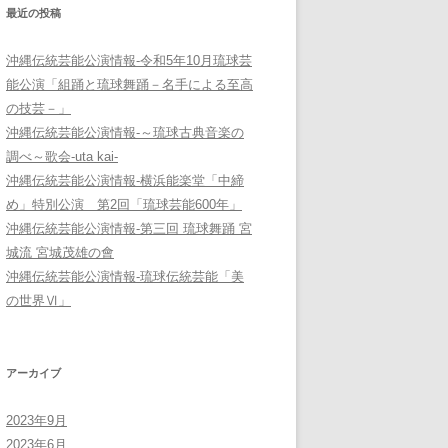
最近の投稿
沖縄伝統芸能公演情報-令和5年10月琉球芸
能公演「組踊と琉球舞踊－名手による至高
の技芸－」
沖縄伝統芸能公演情報-～琉球古典音楽の
調べ～歌会-uta kai-
沖縄伝統芸能公演情報-横浜能楽堂「中締
め」特別公演 第2回「琉球芸能600年」
沖縄伝統芸能公演情報-第三回 琉球舞踊 宮
城流 宮城茂雄の會
沖縄伝統芸能公演情報-琉球伝統芸能「美
の世界Ⅵ」
アーカイブ
2023年9月
2023年6月