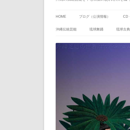
HOME
ブログ（公演情報）
CD
沖縄伝統芸能
琉球舞踊
琉球古典