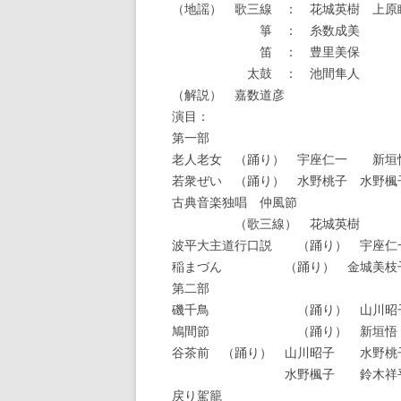
（地謡） 歌三線 ： 花城英樹 上原
箏 ： 糸数成美
笛 ： 豊里美保
太鼓 ： 池間隼人
（解説） 嘉数道彦
演目：
第一部
老人老女 （踊り） 宇座仁一 新垣
若衆ぜい （踊り） 水野桃子 水野楓
古典音楽独唱 仲風節
（歌三線） 花城英樹
波平大主道行口説 （踊り） 宇座仁
稲まづん （踊り） 金城美枝
第二部
磯千鳥 （踊り） 山川昭
鳩間節 （踊り） 新垣悟
谷茶前 （踊り） 山川昭子 水野桃
水野楓子 鈴木祥
戻り駕籠