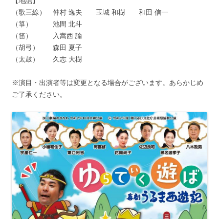
【地謡】
（歌三線） 仲村 逸夫 玉城 和樹 和田 信一
（箏） 池間 北斗
（笛） 入嵩西 諭
（胡弓） 森田 夏子
（太鼓） 久志 大樹
※演目・出演者等は変更となる場合がございます。あらかじめ
ご了承ください。