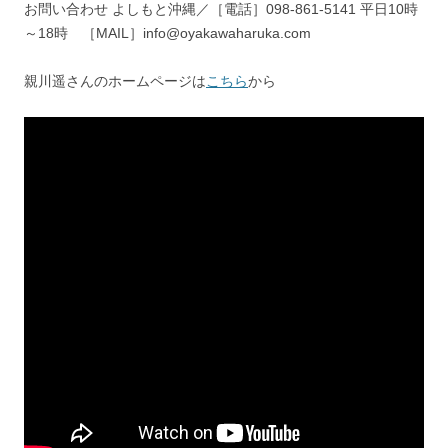
お問い合わせ よしもと沖縄／［電話］098-861-5141 平日10時
～18時 ［MAIL］info@oyakawaharuka.com
親川遥さんのホームページは
こちら
から