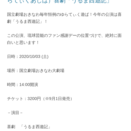
らてぃくあしば）喜劇「うるま西遊記」
国立劇場おきなわ毎年恒例のゆらてぃく遊ば！今年の公演は喜
劇「うるま西遊記」！
この公演、琉球芸能のファン感謝デーの位置づけで、絶対に面
白いと思います！
日時：2020/10/03 (土)
場所：国立劇場おきなわ大劇場
時間：14:00開演
チケット：3200円（※9月1日発売）
－演目－
喜劇 「うるま西遊記」