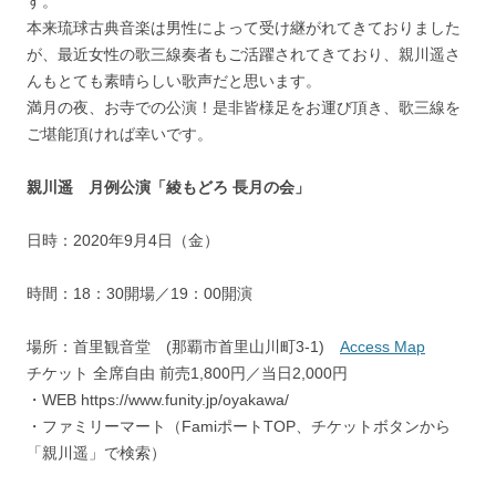
す。
本来琉球古典音楽は男性によって受け継がれてきておりました
が、最近女性の歌三線奏者もご活躍されてきており、親川遥さ
んもとても素晴らしい歌声だと思います。
満月の夜、お寺での公演！是非皆様足をお運び頂き、歌三線を
ご堪能頂ければ幸いです。
親川遥 月例公演「綾もどろ 長月の会」
日時：2020年9月4日（金）
時間：18：30開場／19：00開演
場所：首里観音堂 (那覇市首里山川町3-1)
Access Map
チケット 全席自由 前売1,800円／当日2,000円
・WEB https://www.funity.jp/oyakawa/
・ファミリーマート（FamiポートTOP、チケットボタンから
「親川遥」で検索）