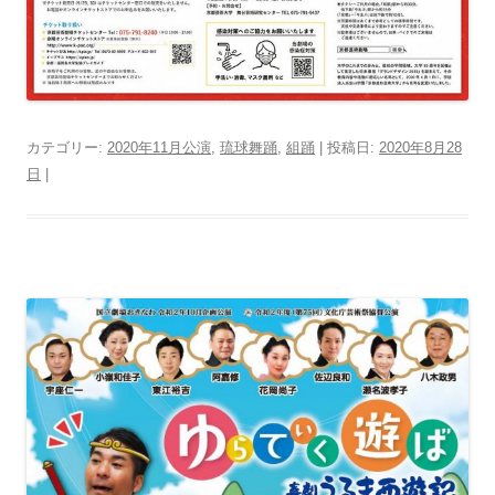
カテゴリー:
2020年11月公演
,
琉球舞踊
,
組踊
| 投稿日:
2020年8月28
日
|