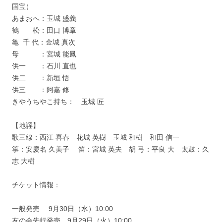
国宝）
あまおへ：玉城 盛義
鶴 松：田口 博章
亀 千 代：金城 真次
母 ：宮城 能鳳
供一 ：石川 直也
供二 ：新垣 悟
供三 ：阿嘉 修
きやうちやこ持ち： 玉城 匠
【地謡】
歌三線：西江 喜春 花城 英樹 玉城 和樹 和田 信一
箏：安慶名 久美子 笛：宮城 英夫 胡 弓：平良 大 太鼓：久
志 大樹
チケット情報：
一般発売 9月30日（水）10:00
友の会先行発売 9月29日（火）10:00