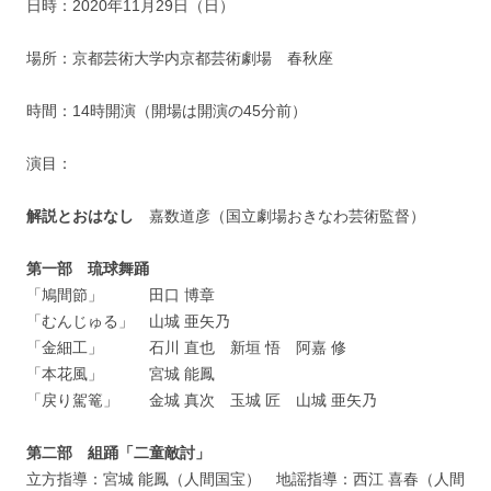
日時：2020年11月29日（日）
場所：京都芸術大学内京都芸術劇場 春秋座
時間：14時開演（開場は開演の45分前）
演目：
解説とおはなし
嘉数道彦（国立劇場おきなわ芸術監督）
第一部 琉球舞踊
「鳩間節」 田口 博章
「むんじゅる」 山城 亜矢乃
「金細工」 石川 直也 新垣 悟 阿嘉 修
「本花風」 宮城 能鳳
「戻り駕篭」 金城 真次 玉城 匠 山城 亜矢乃
第二部 組踊「二童敵討」
立方指導：宮城 能鳳（人間国宝） 地謡指導：西江 喜春（人間