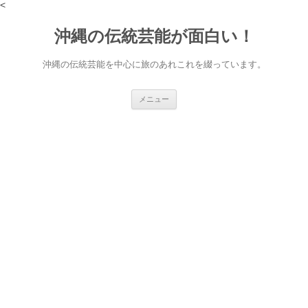
<
沖縄の伝統芸能が面白い！
沖縄の伝統芸能を中心に旅のあれこれを綴っています。
コ
メニュー
ン
テ
ン
ツ
へ
ス
キ
ッ
プ