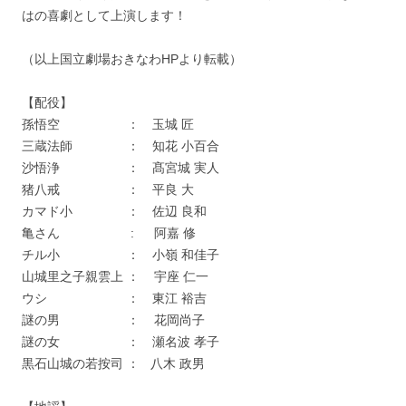
はの喜劇として上演します！
（以上国立劇場おきなわHPより転載）
【配役】
孫悟空 ： 玉城 匠
三蔵法師 ： 知花 小百合
沙悟浄 ： 髙宮城 実人
猪八戒 ： 平良 大
カマド小 ： 佐辺 良和
亀さん : 阿嘉 修
チル小 ： 小嶺 和佳子
山城里之子親雲上 ： 宇座 仁一
ウシ ： 東江 裕吉
謎の男 ： 花岡尚子
謎の女 ： 瀬名波 孝子
黒石山城の若按司 ： 八木 政男