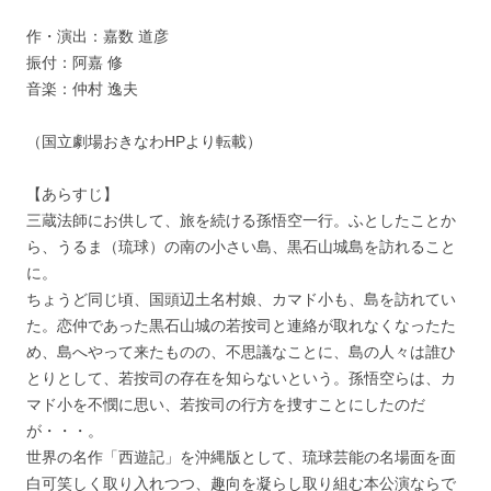
作・演出：嘉数 道彦
振付：阿嘉 修
音楽：仲村 逸夫
（国立劇場おきなわHPより転載）
【あらすじ】
三蔵法師にお供して、旅を続ける孫悟空一行。ふとしたことか
ら、うるま（琉球）の南の小さい島、黒石山城島を訪れること
に。
ちょうど同じ頃、国頭辺土名村娘、カマド小も、島を訪れてい
た。恋仲であった黒石山城の若按司と連絡が取れなくなったた
め、島へやって来たものの、不思議なことに、島の人々は誰ひ
とりとして、若按司の存在を知らないという。孫悟空らは、カ
マド小を不憫に思い、若按司の行方を捜すことにしたのだ
が・・・。
世界の名作「西遊記」を沖縄版として、琉球芸能の名場面を面
白可笑しく取り入れつつ、趣向を凝らし取り組む本公演ならで