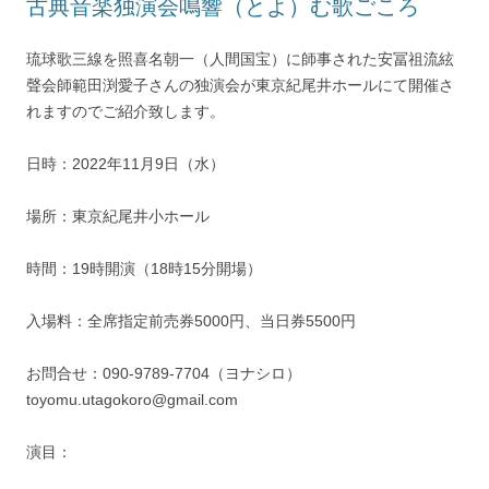
古典音楽独演会鳴響（とよ）む歌ごころ
琉球歌三線を照喜名朝一（人間国宝）に師事された安冨祖流絃
聲会師範田渕愛子さんの独演会が東京紀尾井ホールにて開催さ
れますのでご紹介致します。
日時：2022年11月9日（水）
場所：東京紀尾井小ホール
時間：19時開演（18時15分開場）
入場料：全席指定前売券5000円、当日券5500円
お問合せ：090-9789-7704（ヨナシロ）
toyomu.utagokoro@gmail.com
演目：