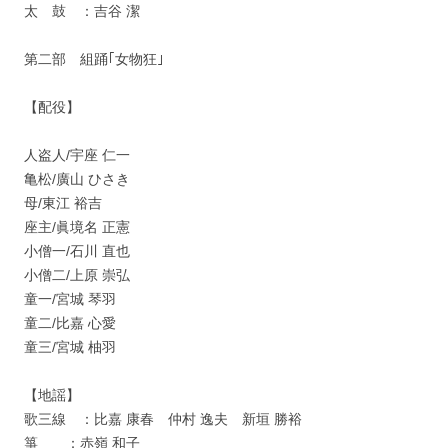
太 鼓 ：吉谷 潔
第二部 組踊｢女物狂｣
【配役】
人盗人/宇座 仁一
亀松/廣山 ひさき
母/東江 裕吉
座主/眞境名 正憲
小僧一/石川 直也
小僧二/上原 崇弘
童一/宮城 琴羽
童二/比嘉 心愛
童三/宮城 柚羽
【地謡】
歌三線 ：比嘉 康春 仲村 逸夫 新垣 勝裕
箏 ：赤嶺 和子