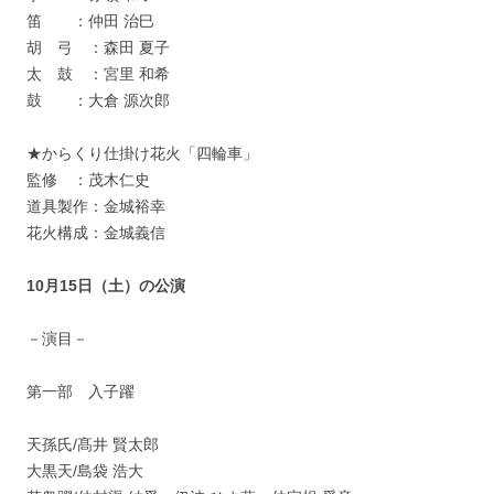
笛 ：仲田 治巳
胡 弓 ：森田 夏子
太 鼓 ：宮里 和希
鼓 ：大倉 源次郎
★からくり仕掛け花火「四輪車」
監修 ：茂木仁史
道具製作：金城裕幸
花火構成：金城義信
10月15日（土）の公演
－演目－
第一部 入子躍
天孫氏/髙井 賢太郎
大黒天/島袋 浩大