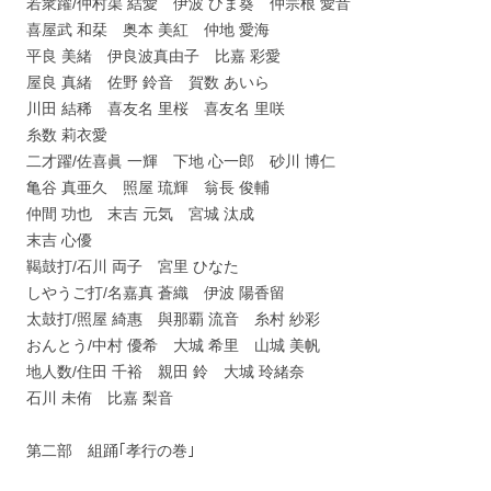
若衆躍/仲村渠 結愛 伊波 ひま葵 仲宗根 愛音
喜屋武 和栞 奥本 美紅 仲地 愛海
平良 美緒 伊良波真由子 比嘉 彩愛
屋良 真緒 佐野 鈴音 賀数 あいら
川田 結稀 喜友名 里桜 喜友名 里咲
糸数 莉衣愛
二才躍/佐喜眞 一輝 下地 心一郎 砂川 博仁
亀谷 真亜久 照屋 琉輝 翁長 俊輔
仲間 功也 末吉 元気 宮城 汰成
末吉 心優
鞨鼓打/石川 両子 宮里 ひなた
しやうご打/名嘉真 蒼織 伊波 陽香留
太鼓打/照屋 綺惠 與那覇 流音 糸村 紗彩
おんとう/中村 優希 大城 希里 山城 美帆
地人数/住田 千裕 親田 鈴 大城 玲緒奈
石川 未侑 比嘉 梨音
第二部 組踊｢孝行の巻｣