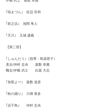
伊藝 武士 嘉数 幸雅
｢稲まづん｣ 佐辺 良和
｢前之浜｣ 池間 隼人
｢天川｣ 玉城 盛義
【第二部】
｢しゅんだう｣（指導：島袋君子）
美女/仲村 圭央 嘉数 幸雅
醜女/伊藝 武士 比嘉 大志
｢加那よー｣ 嘉数 道彦
｢秋の踊り｣ 川満 香多
｢浜千鳥｣ 仲村 圭央