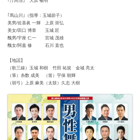
｢汀間当｣ 大浜 暢明
｢馬山川｣（指導：玉城節子）
美男/佐喜眞 一輝 上原 崇弘
美女/田口 博章 玉城 匠
醜男/宇座 仁一 宮城 茂雄
醜女/阿嘉 修 石川 直也
【地謡】
（歌三線）玉城 和樹 竹田 祐規 金城 亮太
（箏）糸数 成美 （笛）宇保 朝輝
（胡弓）上原 麻美（太鼓）久志 大樹