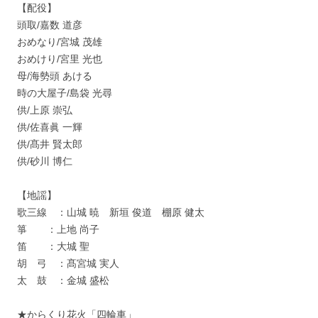
【配役】
頭取/嘉数 道彦
おめなり/宮城 茂雄
おめけり/宮里 光也
母/海勢頭 あける
時の大屋子/島袋 光尋
供/上原 崇弘
供/佐喜眞 一輝
供/髙井 賢太郎
供/砂川 博仁
【地謡】
歌三線 ：山城 暁 新垣 俊道 棚原 健太
箏 ：上地 尚子
笛 ：大城 聖
胡 弓 ：髙宮城 実人
太 鼓 ：金城 盛松
★からくり花火「四輪車」