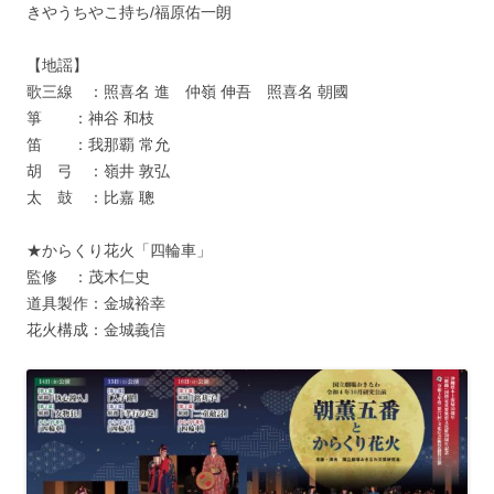
きやうちやこ持ち/福原佑一朗
【地謡】
歌三線 ：照喜名 進 仲嶺 伸吾 照喜名 朝國
箏 ：神谷 和枝
笛 ：我那覇 常允
胡 弓 ：嶺井 敦弘
太 鼓 ：比嘉 聰
★からくり花火「四輪車」
監修 ：茂木仁史
道具製作：金城裕幸
花火構成：金城義信