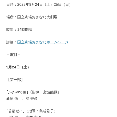
日時：2022年9月24日（土）25日（日）
場所：国立劇場おきなわ大劇場
時間：14時開演
詳細：
国立劇場おきなわホームページ
－演目－
9月24日（土）
【第一部】
｢かぎやで風｣（指導：宮城能鳳）
新垣 悟 川満 香多
｢若衆ゼイ｣（指導：島袋君子）