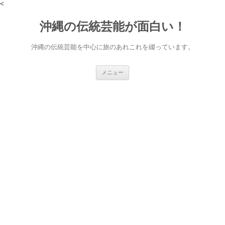
<
沖縄の伝統芸能が面白い！
沖縄の伝統芸能を中心に旅のあれこれを綴っています。
コ
メニュー
ン
テ
ン
ツ
へ
ス
キ
ッ
プ