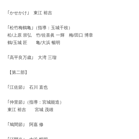
｢かせかけ｣ 東江 裕吉
｢松竹梅鶴亀｣（指導：玉城千枝）
松/上原 崇弘 竹/佐喜眞 一輝 梅/田口 博章
鶴/玉城 匠 亀/大浜 暢明
｢高平良万歳｣ 大湾 三瑠
【第二部】
｢江佐節｣ 石川 直也
｢仲里節｣（指導：宮城能造）
東江 裕吉 宮城 茂雄
｢鳩間節｣ 阿嘉 修