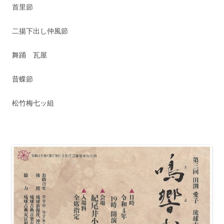
首里節
二揚下出し仲風節
舞踊 瓦屋
昔蝶節
松竹梅七ッ組