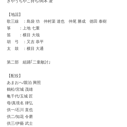
きやうちやこ持ち/岡本 凌
【地謡】
歌三線 ：島袋 功 仲村渠 達也 仲尾 勝成 徳田 泰樹
箏 ：上地 七重
笛 ：横目 大哉
胡 弓 ：又吉 恭平
太 鼓 ：横目 大通
第二部 組踊｢二童敵討｣
【配役】
あまおへ/親泊 興照
鶴松/宮城 茂雄
亀千代/玉城 匠
母/真境名 律弘
供一/石川 直也
供二/知花 令磨
供三/伊藝 武士