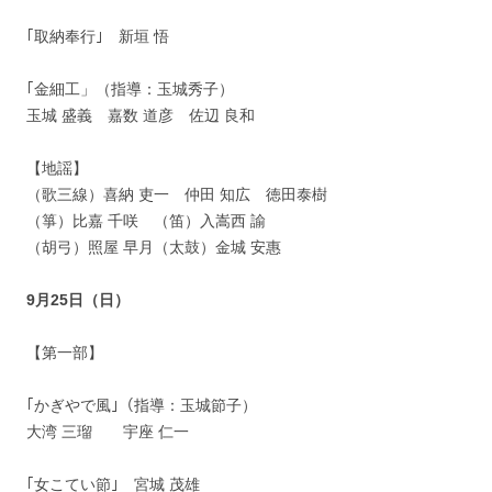
｢取納奉行｣ 新垣 悟
｢金細工」（指導：玉城秀子）
玉城 盛義 嘉数 道彦 佐辺 良和
【地謡】
（歌三線）喜納 吏一 仲田 知広 徳田泰樹
（箏）比嘉 千咲 （笛）入嵩西 諭
（胡弓）照屋 早月（太鼓）金城 安惠
9月25日（日）
【第一部】
｢かぎやで風｣（指導：玉城節子）
大湾 三瑠 宇座 仁一
｢女こてい節｣ 宮城 茂雄