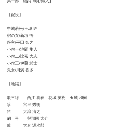
第一部 組踊｢執心鐘入｣
【配役】
中城若松/玉城 匠
宿の女/新垣 悟
座主/平田 智之
小僧一/池間 隼人
小僧二/比嘉 大志
小僧三/伊藝 武士
鬼女/川満 香多
【地謡】
歌三線 ：西江 喜春 花城 英樹 玉城 和樹
箏 ：宮里 秀明
笛 ：大湾 清之
胡 弓 ：與那國 太介
鼓 ：大倉 源次郎