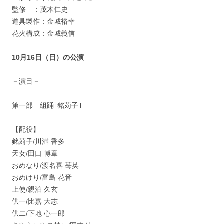
監修 ：茂木仁史
道具製作：金城裕幸
花火構成：金城義信
10月16日（日）の公演
－演目－
第一部 組踊｢銘苅子｣
【配役】
銘苅子/川満 香多
天女/田口 博章
おめなり/渡名喜 苺英
おめけり/富島 花音
上使/親泊 久玄
供一/比嘉 大志
供二/下地 心一郎