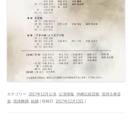
カテゴリー:
2017年12月公演
,
公演情報
,
沖縄伝統芸能
,
琉球古典音
楽
,
琉球舞踊
,
組踊
| 投稿日:
2017年12月13日
|