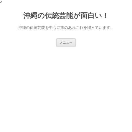
<
沖縄の伝統芸能が面白い！
沖縄の伝統芸能を中心に旅のあれこれを綴っています。
コ
メニュー
ン
テ
ン
ツ
へ
ス
キ
ッ
プ