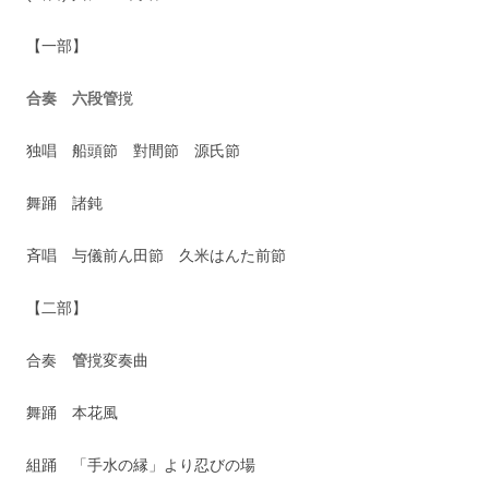
【一部】
合奏 六段管
撹
独唱 船頭節 對間節 源氏節
舞踊 諸鈍
斉唱 与儀前ん田節 久米はんた前節
【二部】
合奏
管
撹変奏曲
舞踊 本花風
組踊 「手水の縁」より忍びの場