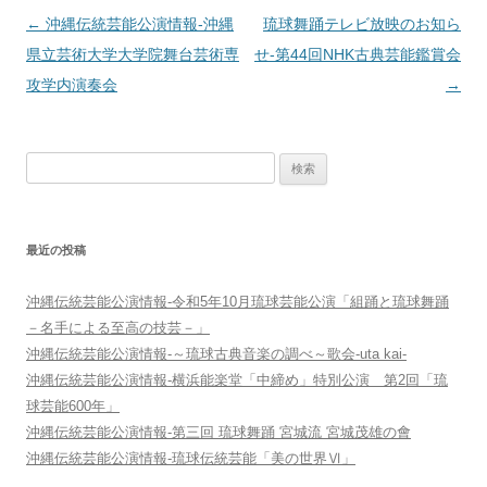
投
←
沖縄伝統芸能公演情報‐沖縄
琉球舞踊テレビ放映のお知ら
稿
県立芸術大学大学院舞台芸術専
せ‐第44回NHK古典芸能鑑賞会
ナ
攻学内演奏会
→
ビ
ゲ
検
ー
索:
シ
ョ
最近の投稿
ン
沖縄伝統芸能公演情報-令和5年10月琉球芸能公演「組踊と琉球舞踊
－名手による至高の技芸－」
沖縄伝統芸能公演情報-～琉球古典音楽の調べ～歌会-uta kai-
沖縄伝統芸能公演情報-横浜能楽堂「中締め」特別公演 第2回「琉
球芸能600年」
沖縄伝統芸能公演情報-第三回 琉球舞踊 宮城流 宮城茂雄の會
沖縄伝統芸能公演情報-琉球伝統芸能「美の世界Ⅵ」