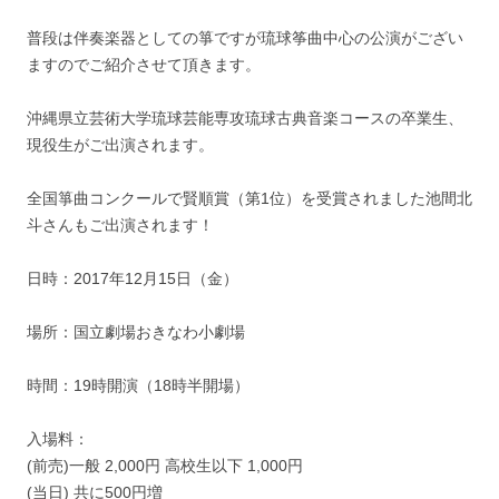
普段は伴奏楽器としての箏ですが琉球筝曲中心の公演がござい
ますのでご紹介させて頂きます。
沖縄県立芸術大学琉球芸能専攻琉球古典音楽コースの卒業生、
現役生がご出演されます。
全国箏曲コンクールで賢順賞（第1位）を受賞されました池間北
斗さんもご出演されます！
日時：2017年12月15日（金）
場所：国立劇場おきなわ小劇場
時間：19時開演（18時半開場）
入場料：
(前売)一般 2,000円 高校生以下 1,000円
(当日) 共に500円増