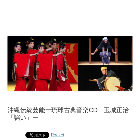
沖縄伝統芸能ー琉球古典音楽CD 玉城正治
「謡い」ー
Pocket