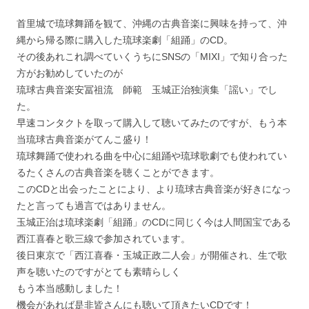
首里城で琉球舞踊を観て、沖縄の古典音楽に興味を持って、沖
縄から帰る際に購入した琉球楽劇「組踊」のCD。
その後あれこれ調べていくうちにSNSの「MIXI」で知り合った
方がお勧めしていたのが
琉球古典音楽安冨祖流 師範 玉城正治独演集「謡い」でし
た。
早速コンタクトを取って購入して聴いてみたのですが、もう本
当琉球古典音楽がてんこ盛り！
琉球舞踊で使われる曲を中心に組踊や琉球歌劇でも使われてい
るたくさんの古典音楽を聴くことができます。
このCDと出会ったことにより、より琉球古典音楽が好きになっ
たと言っても過言ではありません。
玉城正治は琉球楽劇「組踊」のCDに同じく今は人間国宝である
西江喜春と歌三線で参加されています。
後日東京で「西江喜春・玉城正政二人会」が開催され、生で歌
声を聴いたのですがとても素晴らしく
もう本当感動しました！
機会があれば是非皆さんにも聴いて頂きたいCDです！