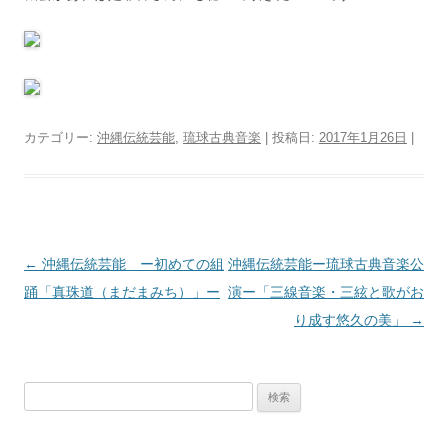
カテゴリー:
沖縄伝統芸能
,
琉球古典音楽
| 投稿日:
2017年1月26日
|
投
←
沖縄伝統芸能 ー初めての組
沖縄伝統芸能ー琉球古典音楽公
稿
踊「真珠道（まだまみち）」ー
演ー「三線音楽・三絃と歌がお
ナ
り成す悠久の美」
→
ビ
ゲ
検
ー
索:
シ