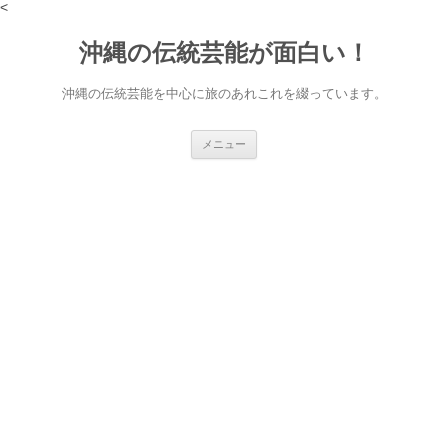
<
沖縄の伝統芸能が面白い！
沖縄の伝統芸能を中心に旅のあれこれを綴っています。
コ
メニュー
ン
テ
ン
ツ
へ
ス
キ
ッ
プ