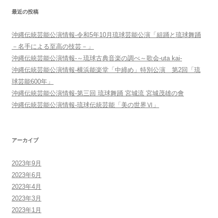
ョ
最近の投稿
ン
沖縄伝統芸能公演情報-令和5年10月琉球芸能公演「組踊と琉球舞踊
－名手による至高の技芸－」
沖縄伝統芸能公演情報-～琉球古典音楽の調べ～歌会-uta kai-
沖縄伝統芸能公演情報-横浜能楽堂「中締め」特別公演 第2回「琉
球芸能600年」
沖縄伝統芸能公演情報-第三回 琉球舞踊 宮城流 宮城茂雄の會
沖縄伝統芸能公演情報-琉球伝統芸能「美の世界Ⅵ」
アーカイブ
2023年9月
2023年6月
2023年4月
2023年3月
2023年1月