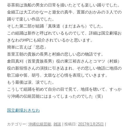
谷茶前は漁船の男女の日常を描いたとても楽しい踊りでした。
金細工は大工のかなーと遊女の真牛、置屋のおかみの３人での
踊りで楽しい作品でした。
そした第二部が組踊「真珠道（まだまみち）でした。
この組踊は新作と呼ばれているものでして、詳細は国立劇場お
きなわのHPにも紹介されているかと思います。
簡単に言えば「悲恋」
首里王朝の貴族の長男と村娘の悲しい恋の物語です。
倉田真刈（首里貴族長男）役の東江裕吉さんとコマツ（村娘）
役の新垣悟さんの演技に引き込まれ、その悲しい物語に地揺の
歌三線や笛、胡弓、太鼓など心情を表現していきます。
もう最後は涙、涙でした。
こうして組踊を初めて自分の目で見て、地揺を聴いて、すっか
り沖縄の伝統芸能にはまってしまったのでした（笑）
国立劇場おきなわ
カテゴリー:
沖縄伝統芸能
,
雑談
| 投稿日:
2017年1月25日
|