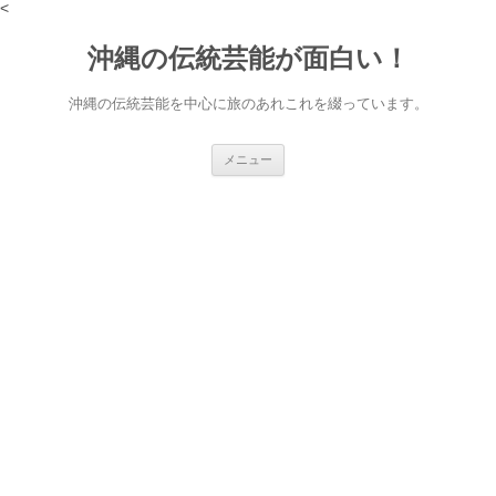
<
沖縄の伝統芸能が面白い！
沖縄の伝統芸能を中心に旅のあれこれを綴っています。
コ
メニュー
ン
テ
ン
ツ
へ
ス
キ
ッ
プ