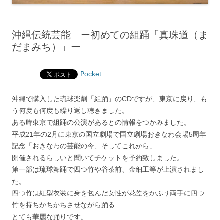
沖縄伝統芸能 ー初めての組踊「真珠道（ま
だまみち）」ー
Pocket
沖縄で購入した琉球楽劇「組踊」のCDですが、東京に戻り、も
う何度も何度も繰り返し聴きました。
ある時東京で組踊の公演があるとの情報をつかみました。
平成21年の2月に東京の国立劇場で国立劇場おきなわ会場5周年
記念「おきなわの芸能の今、そしてこれから」
開催されるらしいと聞いてチケットを予約致しました。
第一部は琉球舞踊で四つ竹や谷茶前、金細工等が上演されまし
た。
四つ竹は紅型衣装に身を包んだ女性が花笠をかぶり両手に四つ
竹を持ちかちかちさせながら踊る
とても華麗な踊りです。