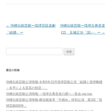
投
←
沖縄伝統芸能ー琉球宮廷楽劇
沖縄伝統芸能ー琉球古典音楽
稿
「組踊」ー
CD 玉城正治「謡い」ー
→
ナ
ビ
検
ゲ
索:
ー
シ
最近の投稿
ョ
ン
沖縄伝統芸能公演情報-令和5年10月琉球芸能公演「組踊と琉球舞踊
－名手による至高の技芸－」
沖縄伝統芸能公演情報-～琉球古典音楽の調べ～歌会-uta kai-
沖縄伝統芸能公演情報-横浜能楽堂「中締め」特別公演 第2回「琉
球芸能600年」