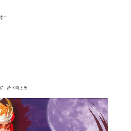
時半
家 鈴木耕太氏