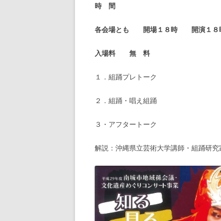
時 間
各会場とも 開場１８時 開演１８
入場料
無 料
１．組踊プレトーク
２．組踊・唱え組踊
３・アフタートーク
解説：沖縄県立芸術大学講師・組踊研究