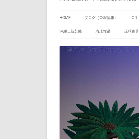
HOME
ブログ（公演情報）
CD
沖縄伝統芸能
琉球舞踊
琉球古典