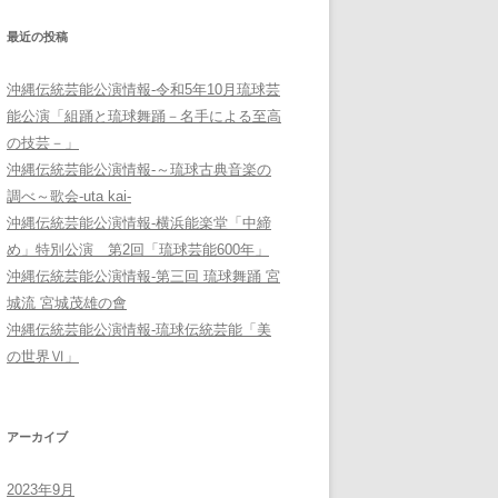
最近の投稿
沖縄伝統芸能公演情報-令和5年10月琉球芸
能公演「組踊と琉球舞踊－名手による至高
の技芸－」
沖縄伝統芸能公演情報-～琉球古典音楽の
調べ～歌会-uta kai-
沖縄伝統芸能公演情報-横浜能楽堂「中締
め」特別公演 第2回「琉球芸能600年」
沖縄伝統芸能公演情報-第三回 琉球舞踊 宮
城流 宮城茂雄の會
沖縄伝統芸能公演情報-琉球伝統芸能「美
の世界Ⅵ」
アーカイブ
2023年9月