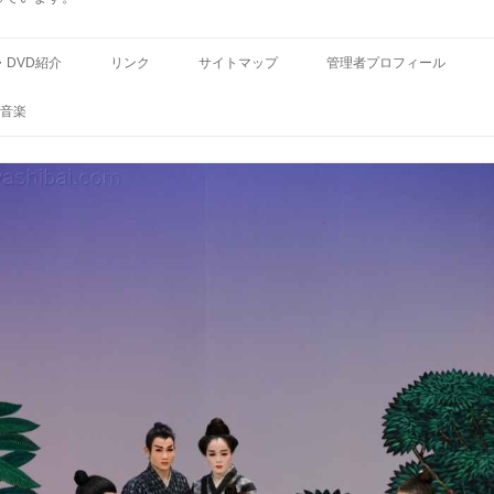
コ
ン
・DVD紹介
リンク
サイトマップ
管理者プロフィール
テ
ン
ツ
音楽
へ
ス
キ
ッ
プ