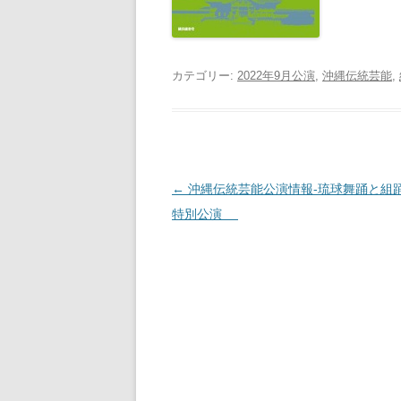
カテゴリー:
2022年9月公演
,
沖縄伝統芸能
,
投
←
沖縄伝統芸能公演情報-琉球舞踊と組踊
稿
特別公演
ナ
ビ
ゲ
ー
シ
ョ
ン