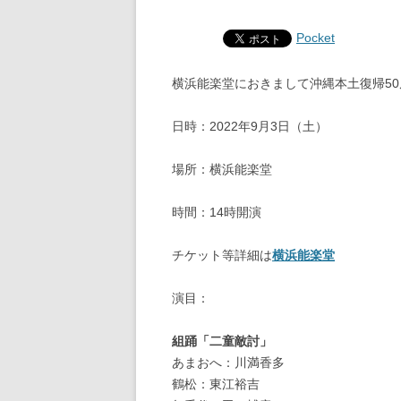
Pocket
横浜能楽堂におきまして沖縄本土復帰5
日時：2022年9月3日（土）
場所：横浜能楽堂
時間：14時開演
チケット等詳細は
横浜能楽堂
演目：
組踊「二童敵討」
あまおへ：川満香多
鶴松：東江裕吉