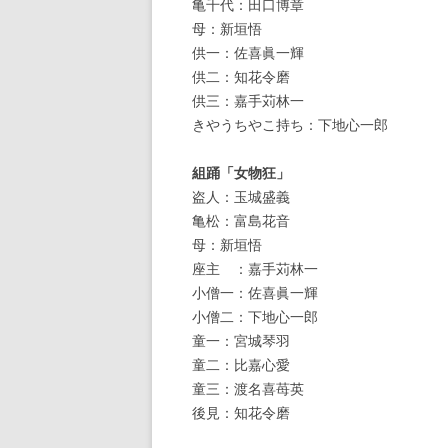
亀千代：田口博章
母：新垣悟
供一：佐喜眞一輝
供二：知花令磨
供三：嘉手苅林一
きやうちやこ持ち：下地心一郎
組踊「女物狂」
盗人：玉城盛義
亀松：富島花音
母：新垣悟
座主 ：嘉手苅林一
小僧一：佐喜眞一輝
小僧二：下地心一郎
童一：宮城琴羽
童二：比嘉心愛
童三：渡名喜苺英
後見：知花令磨