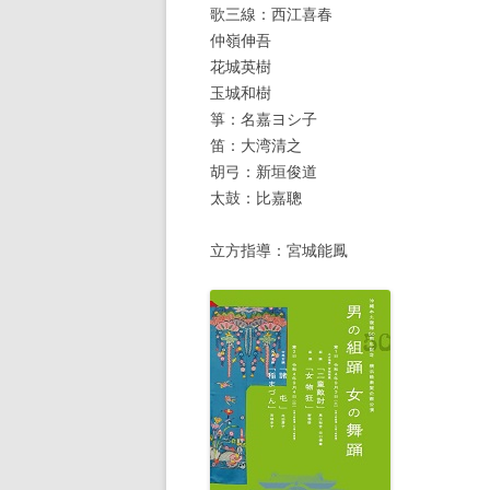
歌三線：西江喜春
仲嶺伸吾
花城英樹
玉城和樹
箏：名嘉ヨシ子
笛：大湾清之
胡弓：新垣俊道
太鼓：比嘉聰
立方指導：宮城能鳳