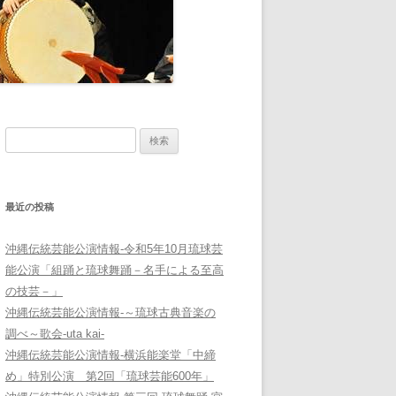
検
索:
最近の投稿
沖縄伝統芸能公演情報-令和5年10月琉球芸
能公演「組踊と琉球舞踊－名手による至高
の技芸－」
沖縄伝統芸能公演情報-～琉球古典音楽の
調べ～歌会-uta kai-
沖縄伝統芸能公演情報-横浜能楽堂「中締
め」特別公演 第2回「琉球芸能600年」