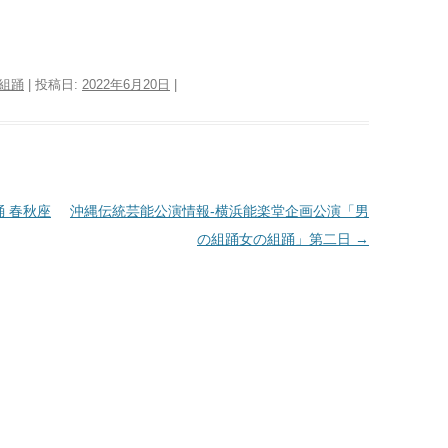
組踊
| 投稿日:
2022年6月20日
|
 春秋座
沖縄伝統芸能公演情報-横浜能楽堂企画公演「男
の組踊女の組踊」第二日
→