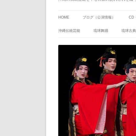
HOME
ブログ（公演情報）
CD
沖縄伝統芸能
琉球舞踊
琉球古典