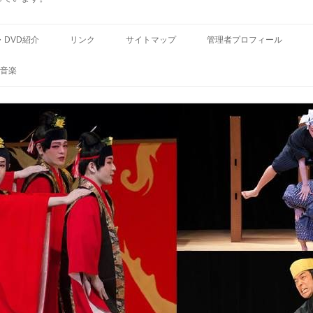
コ
ン
・DVD紹介
リンク
サイトマップ
管理者プロフィール
テ
ン
ツ
音楽
へ
ス
キ
ッ
プ