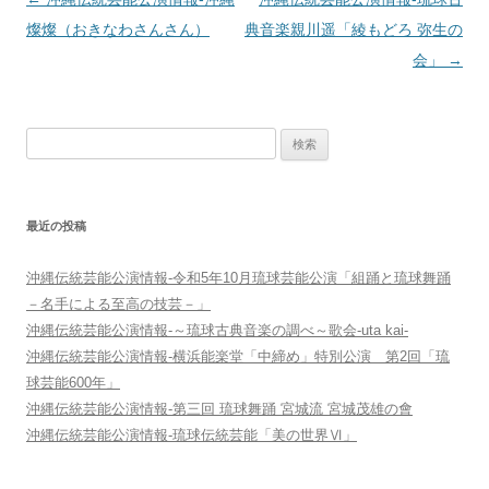
稿
燦燦（おきなわさんさん）
典音楽親川遥「綾もどろ 弥生の
ナ
会」
→
ビ
ゲ
検
ー
索:
シ
ョ
最近の投稿
ン
沖縄伝統芸能公演情報-令和5年10月琉球芸能公演「組踊と琉球舞踊
－名手による至高の技芸－」
沖縄伝統芸能公演情報-～琉球古典音楽の調べ～歌会-uta kai-
沖縄伝統芸能公演情報-横浜能楽堂「中締め」特別公演 第2回「琉
球芸能600年」
沖縄伝統芸能公演情報-第三回 琉球舞踊 宮城流 宮城茂雄の會
沖縄伝統芸能公演情報-琉球伝統芸能「美の世界Ⅵ」