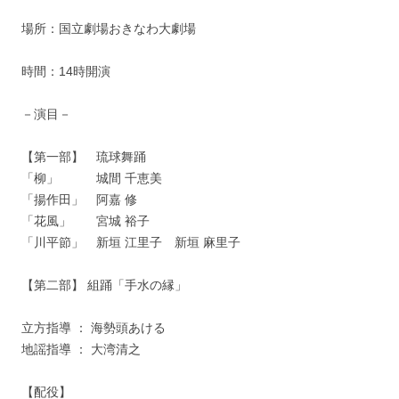
場所：国立劇場おきなわ大劇場
時間：14時開演
－演目－
【第一部】 琉球舞踊
「柳」 城間 千恵美
「揚作田」 阿嘉 修
「花風」 宮城 裕子
「川平節」 新垣 江里子 新垣 麻里子
【第二部】 組踊「手水の縁」
立方指導 ： 海勢頭あける
地謡指導 ： 大湾清之
【配役】