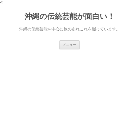
<
沖縄の伝統芸能が面白い！
沖縄の伝統芸能を中心に旅のあれこれを綴っています。
コ
メニュー
ン
テ
ン
ツ
へ
ス
キ
ッ
プ