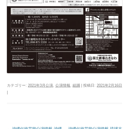
カテゴリー:
2021年3月公演
,
公演情報
,
組踊
| 投稿日:
2021年2月16日
|
投
←
沖縄伝統芸能公演情報-沖縄
沖縄伝統芸能公演情報-琉球古