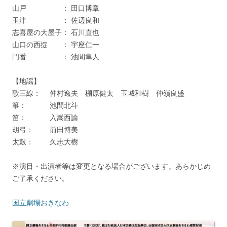
山戸 ： 田口博章
玉津 ： 佐辺良和
志喜屋の大屋子： 石川直也
山口の西掟 ： 宇座仁一
門番 ： 池間隼人
【地謡】
歌三線： 仲村逸夫 棚原健太 玉城和樹 仲嶺良盛
箏： 池間北斗
笛： 入嵩西諭
胡弓： 前田博美
太鼓： 久志大樹
※演目・出演者等は変更となる場合がございます。あらかじめ
ご了承ください。
国立劇場おきなわ