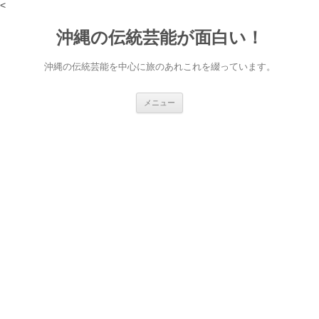
<
沖縄の伝統芸能が面白い！
沖縄の伝統芸能を中心に旅のあれこれを綴っています。
コ
メニュー
ン
テ
ン
ツ
へ
ス
キ
ッ
プ