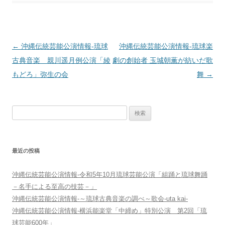
投
←
沖縄伝統芸能公演情報-琉球
沖縄伝統芸能公演情報-琉球楽
稿
古典音楽 親川遥月例公演「綾
劇の創始者 玉城朝薫が紡いだ歌
ナ
もどろ」弥生の会
舞
→
ビ
ゲ
検
ー
索:
シ
ョ
最近の投稿
ン
沖縄伝統芸能公演情報-令和5年10月琉球芸能公演「組踊と琉球舞踊
－名手による至高の技芸－」
沖縄伝統芸能公演情報-～琉球古典音楽の調べ～歌会-uta kai-
沖縄伝統芸能公演情報-横浜能楽堂「中締め」特別公演 第2回「琉
球芸能600年」