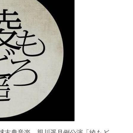
琉球古典音楽 親川遥月例公演「綾もど