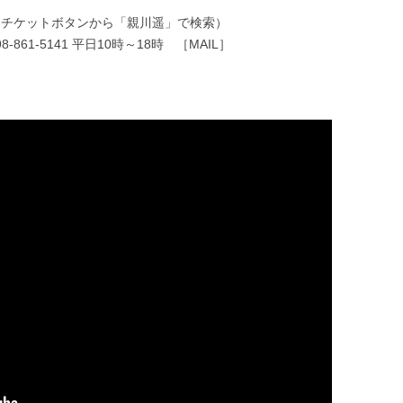
P、チケットボタンから「親川遥」で検索）
61-5141 平日10時～18時 ［MAIL］