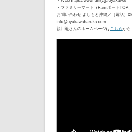
・WEB https://www.funity.jp/oyakawa/
・ファミリーマート（FamiポートTO
お問い合わせ よしもと沖縄／［電話］098-8
info@oyakawaharuka.com
親川遥さんのホームページは
こちら
から