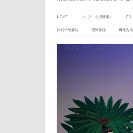
HOME
ブログ（公演情報）
CD
沖縄伝統芸能
琉球舞踊
琉球古典