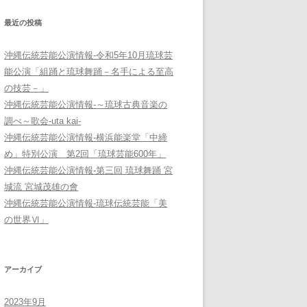
最近の投稿
沖縄伝統芸能公演情報-令和5年10月琉球芸
能公演「組踊と琉球舞踊－名手による至高
の技芸－」
沖縄伝統芸能公演情報-～琉球古典音楽の
調べ～歌会-uta kai-
沖縄伝統芸能公演情報-横浜能楽堂「中締
め」特別公演 第2回「琉球芸能600年」
沖縄伝統芸能公演情報-第三回 琉球舞踊 宮
城流 宮城茂雄の會
沖縄伝統芸能公演情報-琉球伝統芸能「美
の世界Ⅵ」
アーカイブ
2023年9月