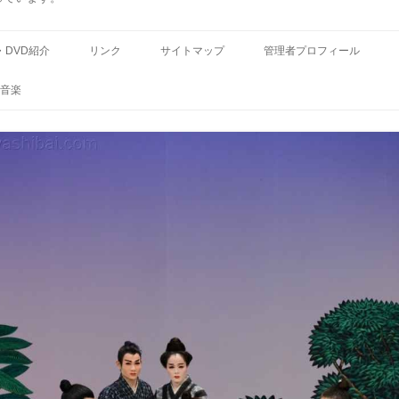
コ
ン
・DVD紹介
リンク
サイトマップ
管理者プロフィール
テ
ン
ツ
音楽
へ
ス
キ
ッ
プ