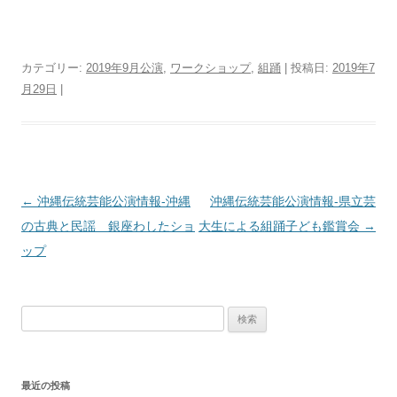
カテゴリー:
2019年9月公演
,
ワークショップ
,
組踊
| 投稿日:
2019年7
月29日
|
投
←
沖縄伝統芸能公演情報‐沖縄
沖縄伝統芸能公演情報‐県立芸
稿
の古典と民謡 銀座わしたショ
大生による組踊子ども鑑賞会
→
ナ
ップ
ビ
ゲ
検
ー
索:
シ
ョ
最近の投稿