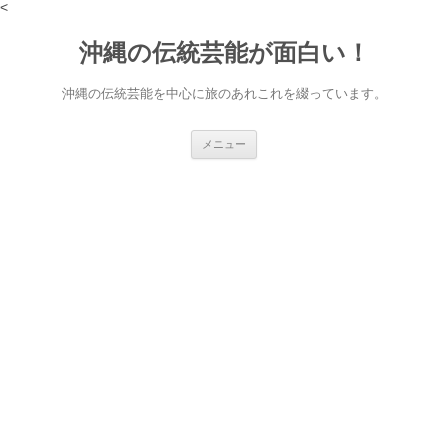
<
沖縄の伝統芸能が面白い！
沖縄の伝統芸能を中心に旅のあれこれを綴っています。
コ
メニュー
ン
テ
ン
ツ
へ
ス
キ
ッ
プ