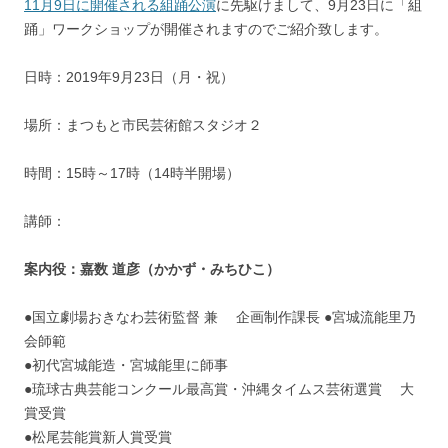
11月9日に開催される組踊公演
に先駆けまして、9月23日に「組
踊」ワークショップが開催されますのでご紹介致します。
日時：2019年9月23日（月・祝）
場所：まつもと市民芸術館スタジオ２
時間：15時～17時（14時半開場）
講師：
案内役：嘉数 道彦（かかず・みちひこ）
●国立劇場おきなわ芸術監督 兼 企画制作課長 ●宮城流能里乃
会師範
●初代宮城能造・宮城能里に師事
●琉球古典芸能コンクール最高賞・沖縄タイムス芸術選賞 大
賞受賞
●松尾芸能賞新人賞受賞