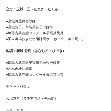
立方：玉城 匠（たまき・たくみ）
●宮城流豊舞会教師
●宮城豊子、島袋美智子に師事
●琉球古典芸能コンクール最高賞受賞
●国立劇場おきなわ組踊研修 修了生（第２期生）
地謡：花城 秀樹（はなしろ・ひでき）
●琉球古典音楽安冨祖流絃聲会師範
●岸本吉雄に師事
●琉球古典芸能コンクール最高賞受賞
チケット料金：
入場無料（要事前申込・先着順）
定員：40名