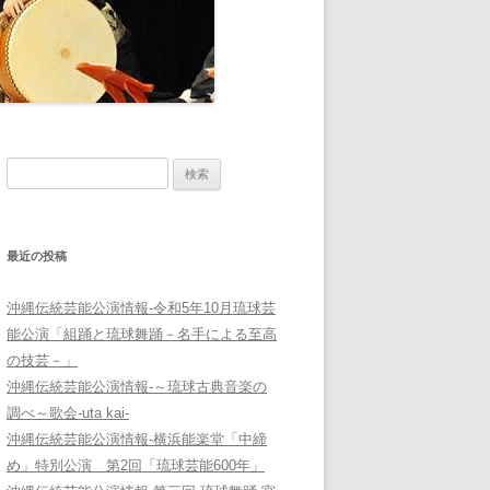
検
索:
最近の投稿
沖縄伝統芸能公演情報-令和5年10月琉球芸
能公演「組踊と琉球舞踊－名手による至高
の技芸－」
沖縄伝統芸能公演情報-～琉球古典音楽の
調べ～歌会-uta kai-
沖縄伝統芸能公演情報-横浜能楽堂「中締
め」特別公演 第2回「琉球芸能600年」