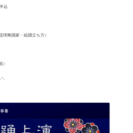
申込
琉球舞踊家・組踊立ち方）
範）
い。