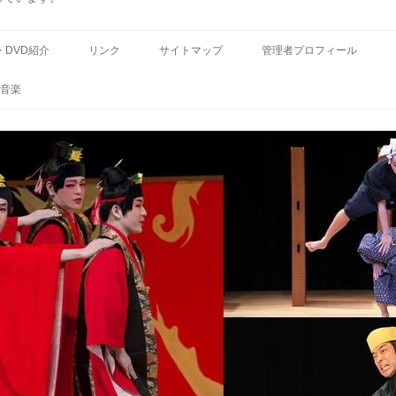
コ
ン
・DVD紹介
リンク
サイトマップ
管理者プロフィール
テ
ン
ツ
音楽
へ
ス
キ
ッ
プ