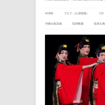
HOME
ブログ（公演情報）
CD
沖縄伝統芸能
琉球舞踊
琉球古典