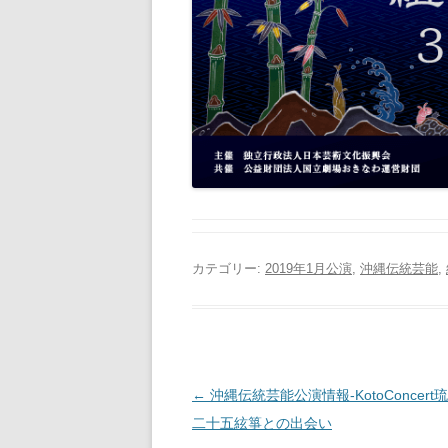
カテゴリー:
2019年1月公演
,
沖縄伝統芸能
,
投
←
沖縄伝統芸能公演情報‐KotoConcer
稿
二十五絃箏との出会い