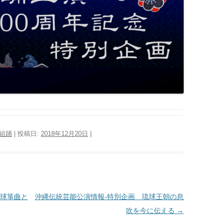
組踊
| 投稿日:
2018年12月20日
|
t琉球箏曲と
沖縄伝統芸能公演情報‐特別企画 琉球王朝の息
吹を今に伝える
→