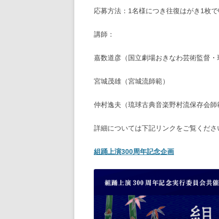
応募方法：1名様につき往復はがき1枚で
講師：
嘉数道彦（国立劇場おきなわ芸術監督・
宮城茂雄（宮城流師範）
仲村逸夫（琉球古典音楽野村流保存会師
詳細については下記リンクをご覧くださ
組踊上演300周年記念企画