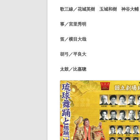
歌三線／花城英樹 玉城和樹 神谷大輔
箏／宮里秀明
笛／横目大哉
胡弓／平良大
太鼓／比嘉聰