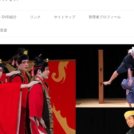
コ
ン
・DVD紹介
リンク
サイトマップ
管理者プロフィール
テ
ン
ツ
音楽
へ
ス
キ
ッ
プ