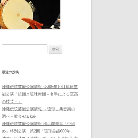
検
索:
最近の投稿
沖縄伝統芸能公演情報-令和5年10月琉球芸
能公演「組踊と琉球舞踊－名手による至高
の技芸－」
沖縄伝統芸能公演情報-～琉球古典音楽の
調べ～歌会-uta kai-
沖縄伝統芸能公演情報-横浜能楽堂「中締
め」特別公演 第2回「琉球芸能600年」