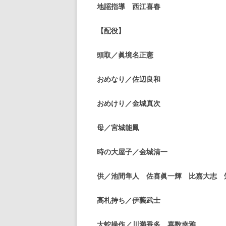
地謡指導 西江喜春
【配役】
頭取／眞境名正憲
おめなり／佐辺良和
おめけり／金城真次
母／宮城能鳳
時の大屋子／金城清一
供／池間隼人 佐喜眞一輝 比嘉大志 
高札持ち／伊藝武士
大蛇操作／川満香多 嘉数幸雅