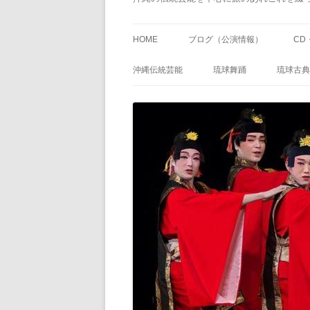
HOME
ブログ（公演情報）
CD
沖縄伝統芸能
琉球舞踊
琉球古典