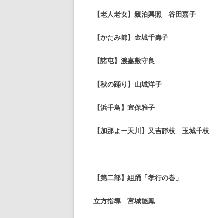
【老人老女】親泊興照 谷田嘉子
【かたみ節】金城千壽子
【諸屯】渡嘉敷守良
【秋の踊り】山城洋子
【浜千鳥】宜保雅子
【加那よー天川】又吉靜枝 玉城千枝
【第二部】組踊「孝行の巻」
立方指導 宮城能鳳