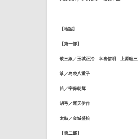
【地謡】
【第一部】
歌三線／玉城正治 幸喜信明 上原睦三
箏／島袋八重子
笛／宇保朝輝
胡弓／運天伊作
太鼓／金城盛松
【第二部】