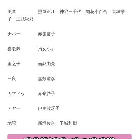
美童 照屋正江 神谷三千代 知花小百合 大城栄
子 玉城秋乃
ナバー 赤嶺啓子
喜歌劇 「貞女小」
里之子 当銘由亮
三良 嘉数道彦
カマドゥ 赤嶺啓子
アヤー 伊良波冴子
地謡 新垣俊道 玉城和樹