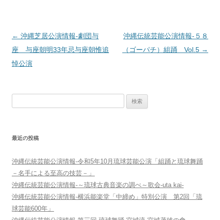
投
←
沖縄芝居公演情報‐劇団与
沖縄伝統芸能公演情報‐５８
稿
座 与座朝明33年忌与座朝惟追
（ゴーパチ）組踊 Vol.5
→
ナ
悼公演
ビ
ゲ
検
ー
索:
シ
ョ
最近の投稿
ン
沖縄伝統芸能公演情報-令和5年10月琉球芸能公演「組踊と琉球舞踊
－名手による至高の技芸－」
沖縄伝統芸能公演情報-～琉球古典音楽の調べ～歌会-uta kai-
沖縄伝統芸能公演情報-横浜能楽堂「中締め」特別公演 第2回「琉
球芸能600年」