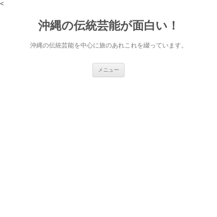
<
沖縄の伝統芸能が面白い！
沖縄の伝統芸能を中心に旅のあれこれを綴っています。
コ
メニュー
ン
テ
ン
ツ
へ
ス
キ
ッ
プ