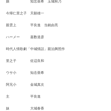
娘 知念亜希 玉城秋乃
今帰仁里之子 天願雄一
親雲上 平良進 当銘由亮
ハーメー 嘉数道彦
時代人情歌劇「中城情話」親泊興照作
里之子 佐辺良和
ウサ小 知念亜希
阿兄小 金城真次
主 平良進
妹 大城春香