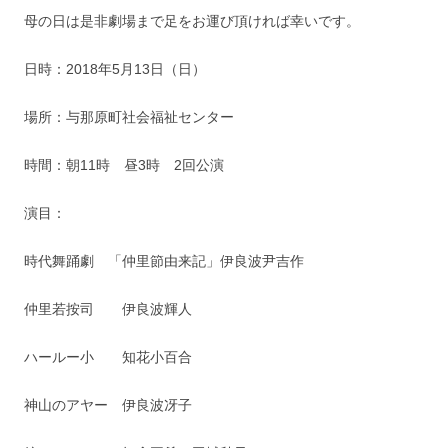
母の日は是非劇場まで足をお運び頂ければ幸いです。
日時：2018年5月13日（日）
場所：与那原町社会福祉センター
時間：朝11時 昼3時 2回公演
演目：
時代舞踊劇 「仲里節由来記」伊良波尹吉作
仲里若按司 伊良波輝人
ハールー小 知花小百合
神山のアヤー 伊良波冴子