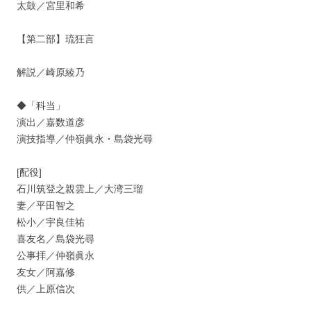
太鼓／宮里和希
【第二部】琉狂言
解説／崎原綾乃
◆「科当」
演出／嘉数道彦
演技指導／仲嶺眞永・島袋光尋
[配役]
石川筑登之親雲上／大湾三瑠
妻／平田智之
松小／宇良佳祐
喜友名／島袋光尋
公事拝／仲嶺眞永
友女／阿嘉修
供／上原信次