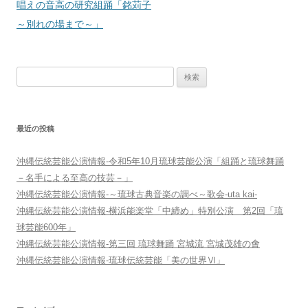
ナ
唱えの音高の研究組踊「銘苅子
ビ
～別れの場まで～」
ゲ
ー
検
シ
索:
ョ
ン
最近の投稿
沖縄伝統芸能公演情報-令和5年10月琉球芸能公演「組踊と琉球舞踊
－名手による至高の技芸－」
沖縄伝統芸能公演情報-～琉球古典音楽の調べ～歌会-uta kai-
沖縄伝統芸能公演情報-横浜能楽堂「中締め」特別公演 第2回「琉
球芸能600年」
沖縄伝統芸能公演情報-第三回 琉球舞踊 宮城流 宮城茂雄の會
沖縄伝統芸能公演情報-琉球伝統芸能「美の世界Ⅵ」