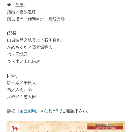
◆「墨塗」
演出／嘉数道彦
演技指導／仲嶺眞永・島袋光尋
[配役]
山城筑登之親雲上／石川直也
かめちゃあ／髙宮城実人
供／玉城匠
つら小／上原信次
[地謡]
歌三線／平良大
笛／入嵩西諭
太鼓／久志大樹
詳細は
国立劇場おきなわHP
でご確認下さい。