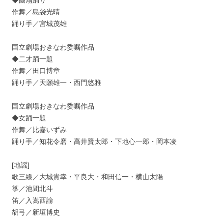
◆團扇踊り
作舞／島袋光晴
踊り手／宮城茂雄
国立劇場おきなわ委嘱作品
◆二才踊一題
作舞／田口博章
踊り手／天願雄一・西門悠雅
国立劇場おきなわ委嘱作品
◆女踊一題
作舞／比嘉いずみ
踊り手／知花令磨・高井賢太郎・下地心一郎・岡本凌
[地謡]
歌三線／大城貴幸・平良大・和田信一・横山太陽
箏／池間北斗
笛／入嵩西諭
胡弓／新垣博史