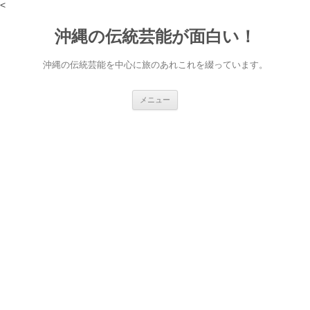
<
沖縄の伝統芸能が面白い！
沖縄の伝統芸能を中心に旅のあれこれを綴っています。
コ
メニュー
ン
テ
ン
ツ
へ
ス
キ
ッ
プ