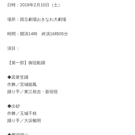
日時：2018年2月10日（土）
場所：国立劇場おきなわ大劇場
時間：開演14時 終演16時05分
演目：
【第一部】御冠船踊
◆若衆笠踊
作舞／宮城能鳳
踊り手／東江裕吉・新垣悟
◆出砂
作舞／玉城千枝
踊り手／大浜暢明