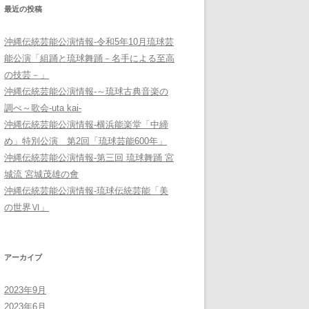
最近の投稿
沖縄伝統芸能公演情報-令和5年10月琉球芸
能公演「組踊と琉球舞踊－名手による至高
の技芸－」
沖縄伝統芸能公演情報-～琉球古典音楽の
調べ～歌会-uta kai-
沖縄伝統芸能公演情報-横浜能楽堂「中締
め」特別公演 第2回「琉球芸能600年」
沖縄伝統芸能公演情報-第三回 琉球舞踊 宮
城流 宮城茂雄の會
沖縄伝統芸能公演情報-琉球伝統芸能「美
の世界Ⅵ」
アーカイブ
2023年9月
2023年6月