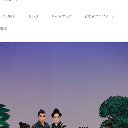
コ
ン
・DVD紹介
リンク
サイトマップ
管理者プロフィール
テ
ン
ツ
音楽
へ
ス
キ
ッ
プ