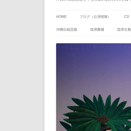
HOME
ブログ（公演情報）
CD
沖縄伝統芸能
琉球舞踊
琉球古典