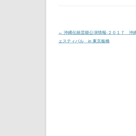
投
←
沖縄伝統芸能公演情報‐２０１７ 沖
稿
ェスティバル in 東京板橋
ナ
ビ
ゲ
ー
シ
ョ
ン