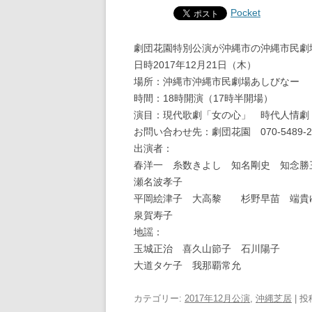
Pocket
劇団花園特別公演が沖縄市の沖縄市民劇
日時2017年12月21日（木）
場所：沖縄市沖縄市民劇場あしびなー
時間：18時開演（17時半開場）
演目：現代歌劇「女の心」 時代人情劇
お問い合わせ先：劇団花園 070-5489-2
出演者：
春洋一 糸数きよし 知名剛史 知念勝
瀬名波孝子
平岡絵津子 大高黎 杉野早苗 端貴
泉賀寿子
地謡：
玉城正治 喜久山節子 石川陽子
大道タケ子 我那覇常允
カテゴリー:
2017年12月公演
,
沖縄芝居
| 投