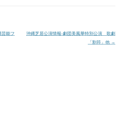
縄芸能フ
沖縄芝居公演情報‐劇団美風華特別公演 歌劇
「割符」他
→