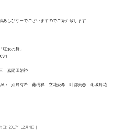
場あしびなーでございますのでご紹介致します。
「狂女の舞」
094
三 嘉陽田朝裕
ゆい 姫野有希 藤樹祥 立花愛希 叶都美恋 瑚城舞花
稿日:
2017年12月4日
|