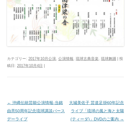
カテゴリー:
2017年10月公演
,
公演情報
,
琉球古典音楽
,
琉球舞踊
| 投
稿日:
2017年10月4日
|
投
←
沖縄伝統芸能公演情報‐当銘
大城美佐子 芸道足掛60年記念
稿
由亮50周年記念琉球講談バース
ライブ「琉球の風と海と太陽
ナ
デーライブ
(ティーダ)」DVDのご案内
→
ビ