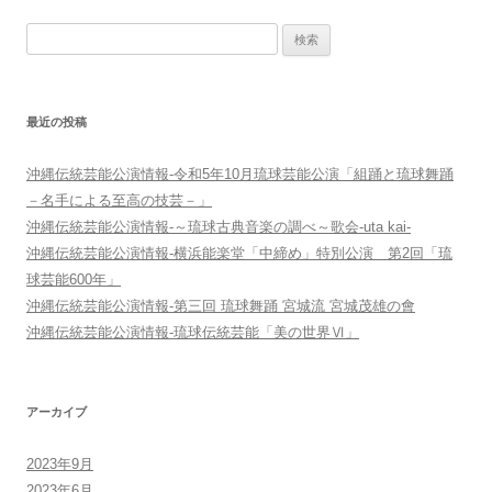
ゲ
検
ー
索:
シ
ョ
最近の投稿
ン
沖縄伝統芸能公演情報-令和5年10月琉球芸能公演「組踊と琉球舞踊
－名手による至高の技芸－」
沖縄伝統芸能公演情報-～琉球古典音楽の調べ～歌会-uta kai-
沖縄伝統芸能公演情報-横浜能楽堂「中締め」特別公演 第2回「琉
球芸能600年」
沖縄伝統芸能公演情報-第三回 琉球舞踊 宮城流 宮城茂雄の會
沖縄伝統芸能公演情報-琉球伝統芸能「美の世界Ⅵ」
アーカイブ
2023年9月
2023年6月