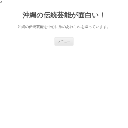
<
沖縄の伝統芸能が面白い！
沖縄の伝統芸能を中心に旅のあれこれを綴っています。
コ
メニュー
ン
テ
ン
ツ
へ
ス
キ
ッ
プ