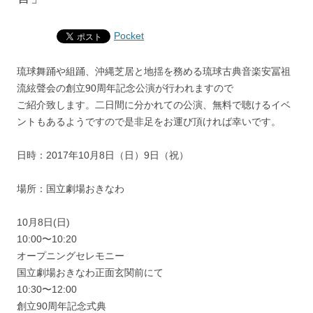
Pocket
琉球舞踊や組踊、沖縄芝居と地揺を務める琉球古典音楽安冨祖
流絃聲会の創立90周年記念公演が行われますので
ご紹介致します。二日間に分かれての公演、無料で聴けるイベ
ントもあるようですので是非足をお運び頂ければ幸いです。
日時：2017年10月8日（日）9日（祝）
場所：国立劇場おきなわ
10月8日(日)
10:00〜10:20
オープニングセレモニー
国立劇場おきなわ正面玄関前にて
10:30〜12:00
創立90周年記念式典