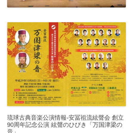
琉球古典音楽公演情報‐安冨祖流絃聲会 創立
90周年記念公演 絃聲のひびき「万国津梁の
音」