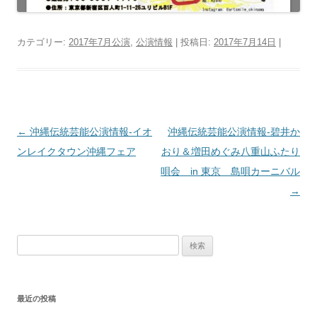
カテゴリー:
2017年7月公演
,
公演情報
| 投稿日:
2017年7月14日
|
投
←
沖縄伝統芸能公演情報‐イオ
沖縄伝統芸能公演情報‐碧井か
稿
ンレイクタウン沖縄フェア
おり＆増田めぐみ八重山ふたり
ナ
唄会 in 東京 島唄カーニバル
ビ
→
ゲ
ー
検
シ
索:
ョ
ン
最近の投稿