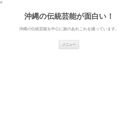
<
沖縄の伝統芸能が面白い！
沖縄の伝統芸能を中心に旅のあれこれを綴っています。
コ
メニュー
ン
テ
ン
ツ
へ
ス
キ
ッ
プ