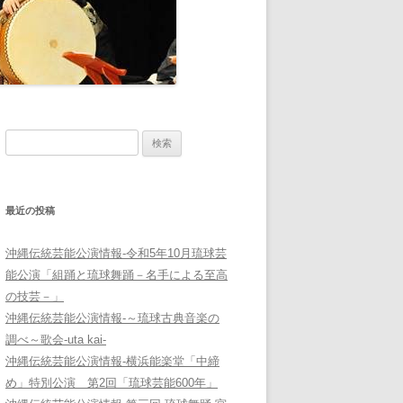
検
索:
最近の投稿
沖縄伝統芸能公演情報-令和5年10月琉球芸
能公演「組踊と琉球舞踊－名手による至高
の技芸－」
沖縄伝統芸能公演情報-～琉球古典音楽の
調べ～歌会-uta kai-
沖縄伝統芸能公演情報-横浜能楽堂「中締
め」特別公演 第2回「琉球芸能600年」