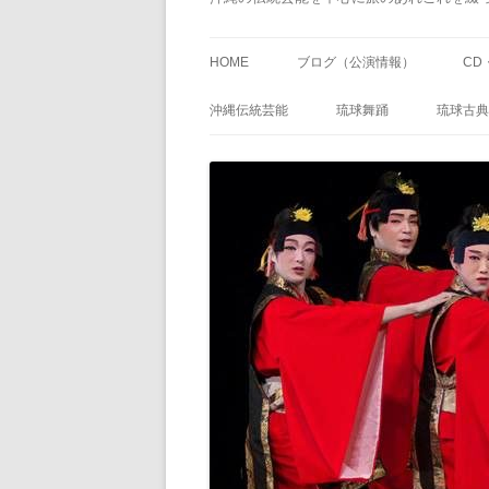
HOME
ブログ（公演情報）
CD
沖縄伝統芸能
琉球舞踊
琉球古典