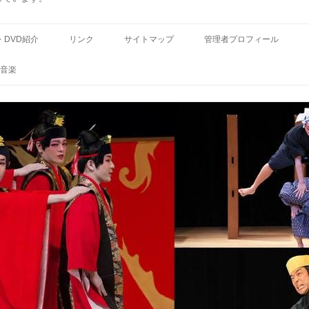
コ
ン
・DVD紹介
リンク
サイトマップ
管理者プロフィール
テ
ン
ツ
音楽
へ
ス
キ
ッ
プ