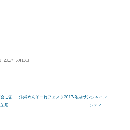
日:
2017年5月18日
|
賞会ご案
沖縄めんそーれフェスタ2017-池袋サンシャイン
人芝居
シティ
→