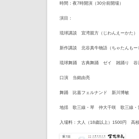
時間：夜7時開演（30分前開場）
演目：
琉球講談 宜湾親方（じわんえーかた）
新作講談 北谷真牛物語（ちゃたんもーしー物
琉球舞踊 古典舞踊 ゼイ 雑踊り 谷
口演 当銘由亮
舞踊 比嘉フェルナンド 新川博敏
地揺 歌三線・琴 仲大千咲 歌三線・
入場料：大人（18歳以上）1500円 高校