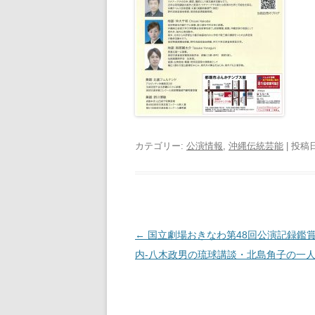
カテゴリー:
公演情報
,
沖縄伝統芸能
| 投稿
投
←
国立劇場おきなわ第48回公演記録鑑
稿
内-八木政男の琉球講談・北島角子の一
ナ
ビ
ゲ