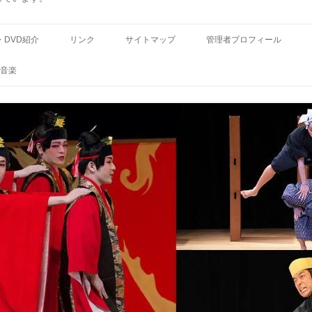
コ
ン
・DVD紹介
リンク
サイトマップ
管理者プロフィール
テ
ン
ツ
音楽
へ
ス
キ
ッ
プ