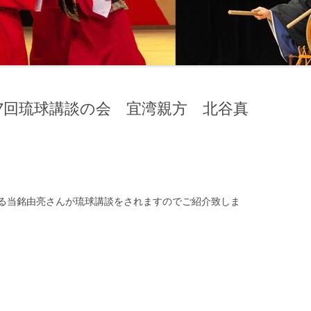
7回琉球講談の会 宜湾親方 北谷真
る当銘由亮さんが琉球講談をされますのでご紹介致しま