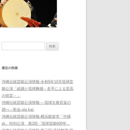
検
索:
最近の投稿
沖縄伝統芸能公演情報-令和5年10月琉球芸
能公演「組踊と琉球舞踊－名手による至高
の技芸－」
沖縄伝統芸能公演情報-～琉球古典音楽の
調べ～歌会-uta kai-
沖縄伝統芸能公演情報-横浜能楽堂「中締
め」特別公演 第2回「琉球芸能600年」