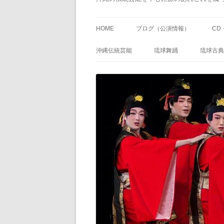
HOME
ブログ（公演情報）
CD
沖縄伝統芸能
琉球舞踊
琉球古典