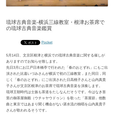
琉球古典音楽‐横浜三線教室・根津お茶席で
の琉球古典音楽鑑賞
Pocket
5月14日、文京区根津と横浜での琉球古典音楽に関する催しが
ありますのでお知らせ致します。
先日3月にお江戸日本橋亭で行われた「春のおとずれ」にもご出
演された比嘉いづみさんが横浜で初の三線教室，また同日，同
じく「春のおとずれ」にご出演された日高桃子さんと山内真貴
子さんが文京区根津のお茶席で琉球古典音楽を演奏します。
琉球王朝時代は士族も茶道をたしなんだそうです。今はなき首
里の御茶屋御殿（ウチャヤウドゥン）を歌った「茶屋節」他数
曲と東京ではあまり聞く機会がない湛水流の独唱を山内真貴子
さんが歌われるそうです。