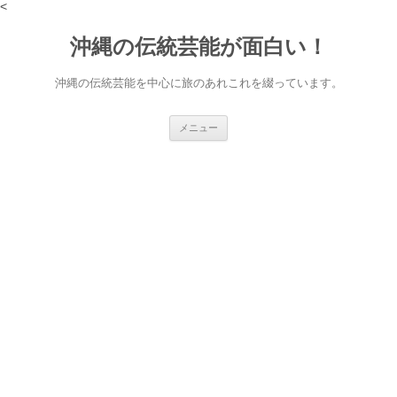
<
沖縄の伝統芸能が面白い！
沖縄の伝統芸能を中心に旅のあれこれを綴っています。
コ
メニュー
ン
テ
ン
ツ
へ
ス
キ
ッ
プ