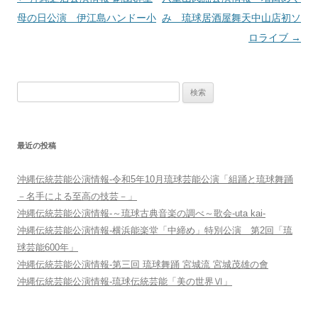
稿
母の日公演 伊江島ハンドー小
み 琉球居酒屋舞天中山店初ソ
ナ
ロライブ
→
ビ
ゲ
検
ー
索:
シ
ョ
最近の投稿
ン
沖縄伝統芸能公演情報-令和5年10月琉球芸能公演「組踊と琉球舞踊
－名手による至高の技芸－」
沖縄伝統芸能公演情報-～琉球古典音楽の調べ～歌会-uta kai-
沖縄伝統芸能公演情報-横浜能楽堂「中締め」特別公演 第2回「琉
球芸能600年」
沖縄伝統芸能公演情報-第三回 琉球舞踊 宮城流 宮城茂雄の會
沖縄伝統芸能公演情報-琉球伝統芸能「美の世界Ⅵ」