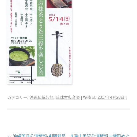
カテゴリー:
沖縄伝統芸能
,
琉球古典音楽
| 投稿日:
2017年4月28日
|
投
←
沖縄芝居公演情報‐劇団群星
八重山民謡公演情報ー増田めぐ