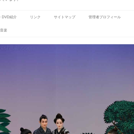
コ
ン
・DVD紹介
リンク
サイトマップ
管理者プロフィール
テ
ン
ツ
音楽
へ
ス
キ
ッ
プ