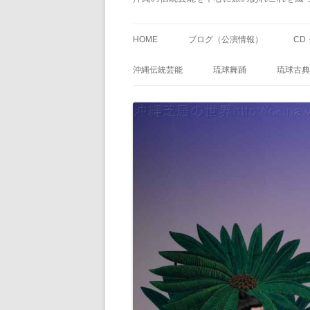
HOME
ブログ（公演情報）
CD
沖縄伝統芸能
琉球舞踊
琉球古典