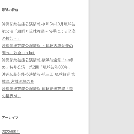
最近の投稿
沖縄伝統芸能公演情報-令和5年10月琉球芸
能公演「組踊と琉球舞踊－名手による至高
の技芸－」
沖縄伝統芸能公演情報-～琉球古典音楽の
調べ～歌会-uta kai-
沖縄伝統芸能公演情報-横浜能楽堂「中締
め」特別公演 第2回「琉球芸能600年」
沖縄伝統芸能公演情報-第三回 琉球舞踊 宮
城流 宮城茂雄の會
沖縄伝統芸能公演情報-琉球伝統芸能「美
の世界Ⅵ」
アーカイブ
2023年9月