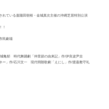
活躍されている嘉陽田朝裕・金城真次主催の沖縄芝居特別公演
！！
市民劇場
宮城亀郁 時代舞踊劇「仲里節の由来記」作/伊良波尹吉
ネー」作/石川文一 現代明朗歌劇「えにし」作/渡嘉敷守礼