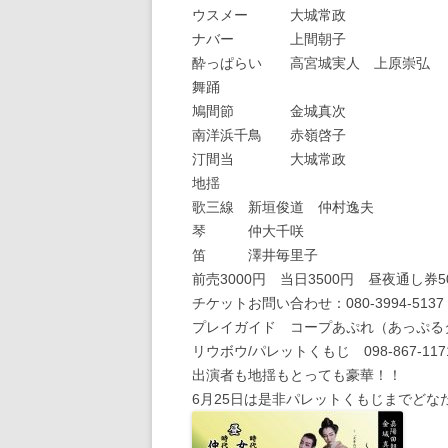
ウスメー 大城常政
ナバー 上間朝子
酔っぱらい 高宮城実人 上原崇弘
舞踊
鳩間節 金城真次
南洋浜千鳥 赤嶺啓子
汀間当 大城常政
地揺
歌三線 新垣俊道 仲村逸夫
琴 仲大千咲
笛 澤井毎里子
前売3000円 当日3500円 昼夜通し券
チケットお問い合わせ：080‐3994‐513
プレイガイド コープあぷれ（あっぷるタウン
リウボウ/パレットくもじ 098‐867‐117
出演者も地揺もとっても豪華！！
6月25日は是非パレットくもじまでど