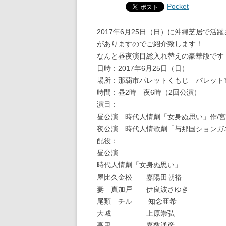
Pocket
2017年6月25日（日）に沖縄芝居で
がありますのでご紹介致します！
なんと昼夜演目総入れ替えの豪華版です
日時：2017年6月25日（日）
場所：那覇市パレットくもじ パレット
時間：昼2時 夜6時（2回公演）
演目：
昼公演 時代人情劇「女身ぬ思い」作/
夜公演 時代人情歌劇「与那国ションガ
配役：
昼公演
時代人情劇「女身ぬ思い」
屋比久金松 嘉陽田朝裕
妻 真加戸 伊良波さゆき
尾類 チル― 知念亜希
大城 上原崇弘
高里 嘉数通彦