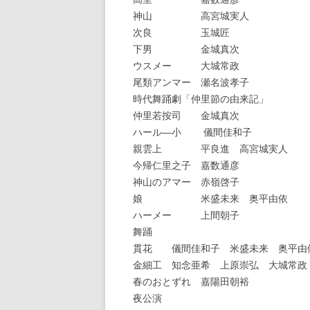
神山 高宮城実人
次良 玉城匠
下男 金城真次
ウスメー 大城常政
尾類アンマー 瀬名波孝子
時代舞踊劇「仲里節の由来記」
仲里若按司 金城真次
ハール―小 儀間佳和子
親雲上 平良進 高宮城実人
今帰仁里之子 嘉数通彦
神山のアマー 赤嶺啓子
娘 米盛未来 奥平由依
ハーメー 上間朝子
舞踊
貫花 儀間佳和子 米盛未来 奥平由
金細工 知念亜希 上原崇弘 大城常政
春のおとずれ 嘉陽田朝裕
夜公演