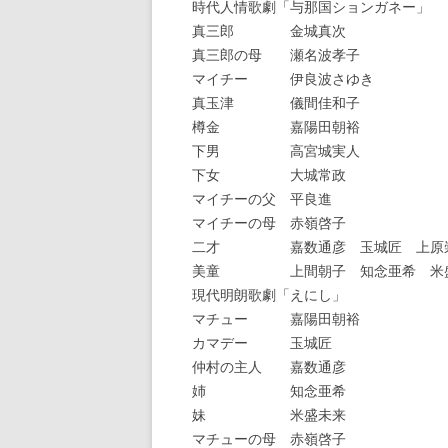
時代人情歌劇「与那国ションガネー」
真三郎 金城真次
真三郎の母 瀬名波孝子
マイチー 伊良波さゆき
真玉津 儀間佳和子
樽金 嘉陽田朝裕
下男 高宮城実人
下女 大城常政
マイチーの父 平良進
マイチーの母 赤嶺啓子
二才 嘉数通彦 玉城匠 上原
美童 上間朝子 知念亜希 米盛
現代明朗歌劇「えにし」
マチュー 嘉陽田朝裕
カマデー 玉城匠
仲村の主人 嘉数通彦
姉 知念亜希
妹 米盛未来
マチューの母 赤嶺啓子