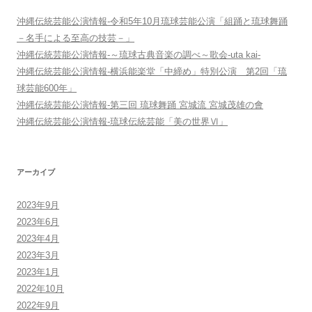
ン
沖縄伝統芸能公演情報-令和5年10月琉球芸能公演「組踊と琉球舞踊
－名手による至高の技芸－」
沖縄伝統芸能公演情報-～琉球古典音楽の調べ～歌会-uta kai-
沖縄伝統芸能公演情報-横浜能楽堂「中締め」特別公演 第2回「琉
球芸能600年」
沖縄伝統芸能公演情報-第三回 琉球舞踊 宮城流 宮城茂雄の會
沖縄伝統芸能公演情報-琉球伝統芸能「美の世界Ⅵ」
アーカイブ
2023年9月
2023年6月
2023年4月
2023年3月
2023年1月
2022年10月
2022年9月