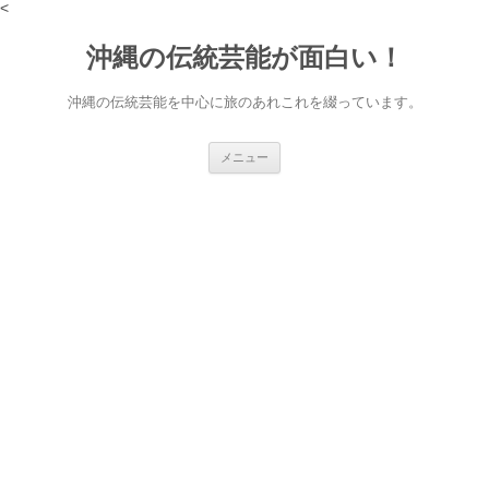
<
沖縄の伝統芸能が面白い！
沖縄の伝統芸能を中心に旅のあれこれを綴っています。
コ
メニュー
ン
テ
ン
ツ
へ
ス
キ
ッ
プ