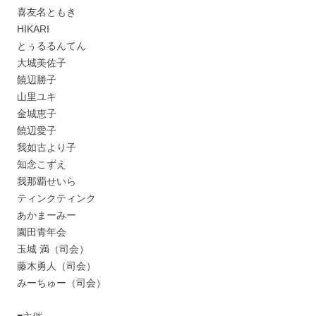
喜友名ともき
HIKARI
とぅるるんてん
大城美佐子
饒辺勝子
山里ユキ
金城恵子
饒辺愛子
我如古より子
知念こずえ
我那覇せいら
ティンクティンク
あかまーみー
園田青年会
玉城 満（司会）
藤木勇人（司会）
みーちゅー（司会）