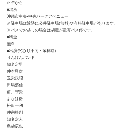
正午から
■場所
沖縄市中央•中央パークアベニュー
※駐車場は近隣に公共駐車場(無料)や有料駐車場があります。
※バスでお越しの場合は胡屋が最寄バス停です。
■料金
無料
■出演予定(順不同・敬称略)
りんけんバンド
知名定男
仲本興次
玉栄政昭
田場盛信
前川守賢
よなは徹
松田一利
仲宗根創
知名定人
島袋辰也