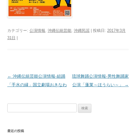
カテゴリー:
公演情報
,
沖縄伝統芸能
,
沖縄民謡
| 投稿日:
2017年3月
31日
|
投
←
沖縄伝統芸能公演情報‐組踊
琉球舞踊公演情報‐男性舞踊家
稿
「手水の縁」国立劇場おきなわ
公演「蓬莱～ほうらい～」
→
ナ
ビ
検
ゲ
索:
ー
シ
最近の投稿
ョ