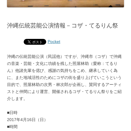
沖縄伝統芸能公演情報－コザ・てるりん祭
Pocket
沖縄の伝統芸能公演（民謡他）ですが、沖縄市（コザ）で沖縄
の音楽・芸能・文化に功績を残した照屋林助（愛称：てるり
ん）他諸先輩を偲び、感謝の気持ちをこめ、継承していく為
に、また地域活性のためにコザの街を盛り上げていこうという
目的で、照屋林助の次男・林次郎が企画し、賛同するアーティ
ストと仲間により運営、開催されるコザ・てるりん祭りをご紹
介します。
■日時
2017年4月16日（日）
■時間