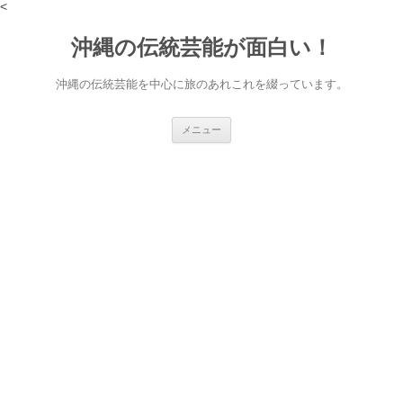
<
沖縄の伝統芸能が面白い！
沖縄の伝統芸能を中心に旅のあれこれを綴っています。
コ
メニュー
ン
テ
ン
ツ
へ
ス
キ
ッ
プ