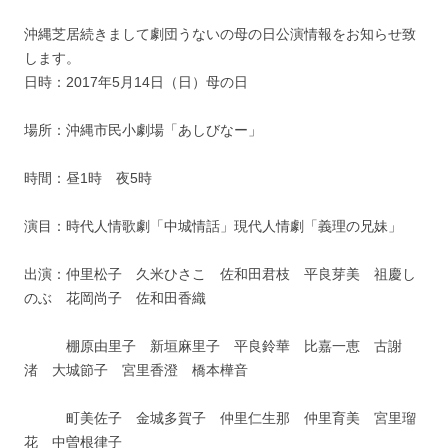
沖縄芝居続きまして劇団うないの母の日公演情報をお知らせ致
します。
日時：2017年5月14日（日）母の日
場所：沖縄市民小劇場「あしびなー」
時間：昼1時 夜5時
演目：時代人情歌劇「中城情話」現代人情劇「義理の兄妹」
出演：仲里松子 久米ひさこ 佐和田君枝 平良芽美 祖慶し
のぶ 花岡尚子 佐和田香織
棚原由里子 新垣麻里子 平良鈴華 比嘉一恵 古謝
渚 大城節子 宮里香澄 橋本樺音
町美佐子 金城多賀子 仲里仁生那 仲里育美 宮里瑠
花 中曽根律子