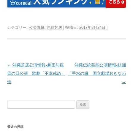
カテゴリー:
公演情報
,
沖縄芝居
| 投稿日:
2017年3月24日
|
投
←
沖縄芝居公演情報‐劇団与座
沖縄伝統芸能公演情報‐組踊
稿
母の日公演 歌劇「不幸戎め」
「手水の縁」国立劇場おきなわ
ナ
他
→
ビ
ゲ
検
ー
索:
シ
ョ
最近の投稿
ン