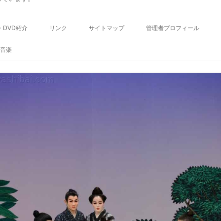
コ
ン
・DVD紹介
リンク
サイトマップ
管理者プロフィール
テ
ン
ツ
音楽
へ
ス
キ
ッ
プ