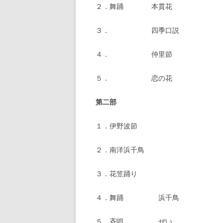
２．舞踊 本貫花
３． 四季口説
４． 仲里節
５． 恋の花
第二部
１．伊野波節
２．南洋浜千鳥
３．花笠踊り
４．舞踊 浜千鳥
５．斉唱 ぜい