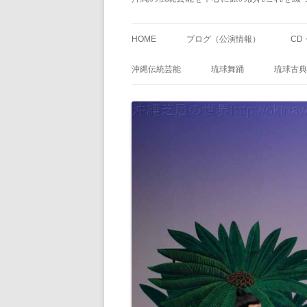
HOME
ブログ（公演情報）
CD
沖縄伝統芸能
琉球舞踊
琉球古典