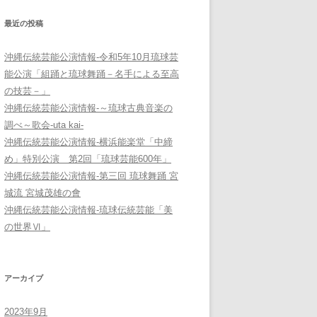
最近の投稿
沖縄伝統芸能公演情報-令和5年10月琉球芸
能公演「組踊と琉球舞踊－名手による至高
の技芸－」
沖縄伝統芸能公演情報-～琉球古典音楽の
調べ～歌会-uta kai-
沖縄伝統芸能公演情報-横浜能楽堂「中締
め」特別公演 第2回「琉球芸能600年」
沖縄伝統芸能公演情報-第三回 琉球舞踊 宮
城流 宮城茂雄の會
沖縄伝統芸能公演情報-琉球伝統芸能「美
の世界Ⅵ」
アーカイブ
2023年9月