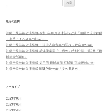
検
ー
索:
シ
ョ
最近の投稿
ン
沖縄伝統芸能公演情報-令和5年10月琉球芸能公演「組踊と琉球舞踊
－名手による至高の技芸－」
沖縄伝統芸能公演情報-～琉球古典音楽の調べ～歌会-uta kai-
沖縄伝統芸能公演情報-横浜能楽堂「中締め」特別公演 第2回「琉
球芸能600年」
沖縄伝統芸能公演情報-第三回 琉球舞踊 宮城流 宮城茂雄の會
沖縄伝統芸能公演情報-琉球伝統芸能「美の世界Ⅵ」
アーカイブ
2023年9月
2023年6月
2023年4月