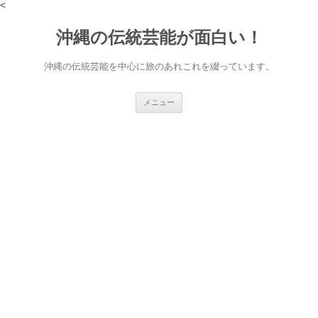
<
沖縄の伝統芸能が面白い！
沖縄の伝統芸能を中心に旅のあれこれを綴っています。
コ
メニュー
ン
テ
ン
ツ
へ
ス
キ
ッ
プ