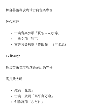
舞台芸術専攻琉球古典音楽専修
佐久本純
古典音楽独唱「長ぢゃんな節」
古典女踊「諸屯」
古典音楽独唱「作田節」（湛水流）
17時30分
舞台芸術専攻琉球舞踊組踊専修
高井賢太郎
雑踊「花風」
古典二歳踊「高平良万歳」
創作舞踊「さだれ」