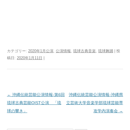
カテゴリー:
2020年1月公演
,
公演情報
,
琉球古典音楽
,
琉球舞踊
| 投
稿日:
2020年1月11日
|
投
←
沖縄伝統芸能公演情報-第6回
沖縄伝統芸能公演情報-沖縄県
稿
琉球古典芸能OIST公演 「琉
立芸術大学音楽学部琉球芸能専
ナ
球の響き」
攻学内演奏会
→
ビ
ゲ