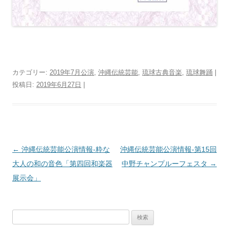
カテゴリー:
2019年7月公演
,
沖縄伝統芸能
,
琉球古典音楽
,
琉球舞踊
|
投稿日:
2019年6月27日
|
投
←
沖縄伝統芸能公演情報‐粋な
沖縄伝統芸能公演情報‐第15回
稿
大人の和の音色「第四回和楽器
中野チャンプルーフェスタ
→
ナ
展示会」
ビ
ゲ
検
ー
索: