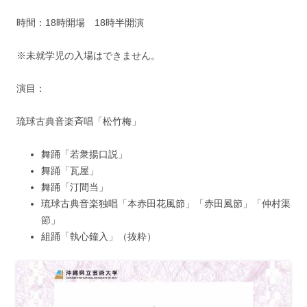
時間：18時開場 18時半開演
※未就学児の入場はできません。
演目：
琉球古典音楽斉唱「松竹梅」
舞踊「若衆揚口説」
舞踊「瓦屋」
舞踊「汀間当」
琉球古典音楽独唱「本赤田花風節」「赤田風節」「仲村渠
節」
組踊「執心鐘入」（抜粋）