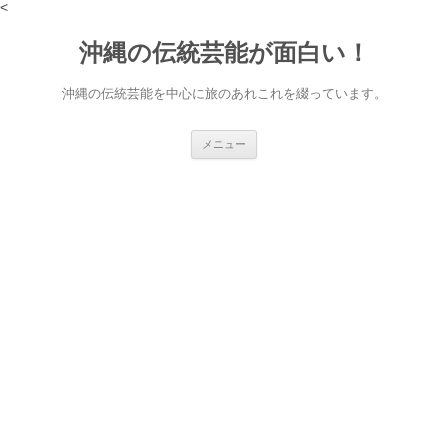
<
沖縄の伝統芸能が面白い！
沖縄の伝統芸能を中心に旅のあれこれを綴っています。
コ
メニュー
ン
テ
ン
ツ
へ
ス
キ
ッ
プ