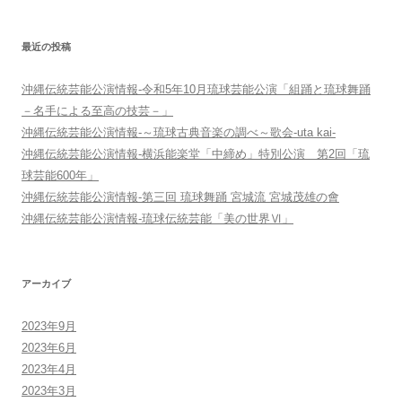
シ
ョ
最近の投稿
ン
沖縄伝統芸能公演情報-令和5年10月琉球芸能公演「組踊と琉球舞踊
－名手による至高の技芸－」
沖縄伝統芸能公演情報-～琉球古典音楽の調べ～歌会-uta kai-
沖縄伝統芸能公演情報-横浜能楽堂「中締め」特別公演 第2回「琉
球芸能600年」
沖縄伝統芸能公演情報-第三回 琉球舞踊 宮城流 宮城茂雄の會
沖縄伝統芸能公演情報-琉球伝統芸能「美の世界Ⅵ」
アーカイブ
2023年9月
2023年6月
2023年4月
2023年3月