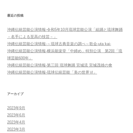
シ
ョ
最近の投稿
ン
沖縄伝統芸能公演情報-令和5年10月琉球芸能公演「組踊と琉球舞踊
－名手による至高の技芸－」
沖縄伝統芸能公演情報-～琉球古典音楽の調べ～歌会-uta kai-
沖縄伝統芸能公演情報-横浜能楽堂「中締め」特別公演 第2回「琉
球芸能600年」
沖縄伝統芸能公演情報-第三回 琉球舞踊 宮城流 宮城茂雄の會
沖縄伝統芸能公演情報-琉球伝統芸能「美の世界Ⅵ」
アーカイブ
2023年9月
2023年6月
2023年4月
2023年3月