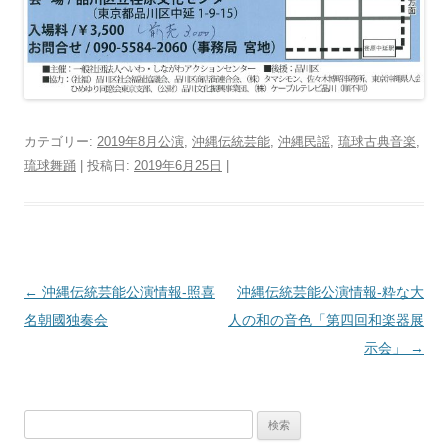
カテゴリー:
2019年8月公演
,
沖縄伝統芸能
,
沖縄民謡
,
琉球古典音楽
,
琉球舞踊
| 投稿日:
2019年6月25日
|
投
←
沖縄伝統芸能公演情報‐照喜
沖縄伝統芸能公演情報‐粋な大
稿
名朝國独奏会
人の和の音色「第四回和楽器展
ナ
示会」
→
ビ
ゲ
検
ー
索: