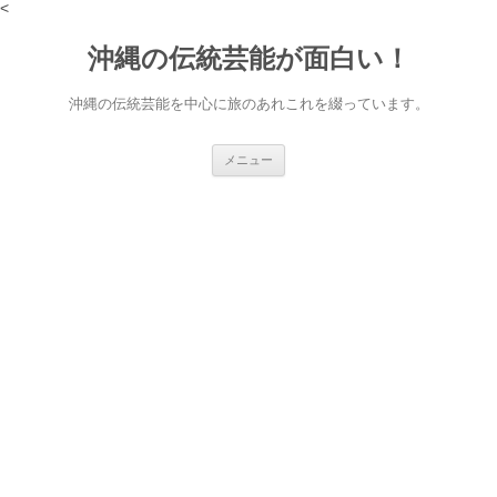
<
沖縄の伝統芸能が面白い！
沖縄の伝統芸能を中心に旅のあれこれを綴っています。
コ
メニュー
ン
テ
ン
ツ
へ
ス
キ
ッ
プ