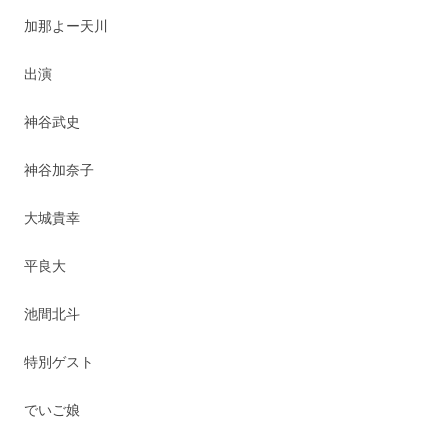
加那よー天川
出演
神谷武史
神谷加奈子
大城貴幸
平良大
池間北斗
特別ゲスト
でいご娘