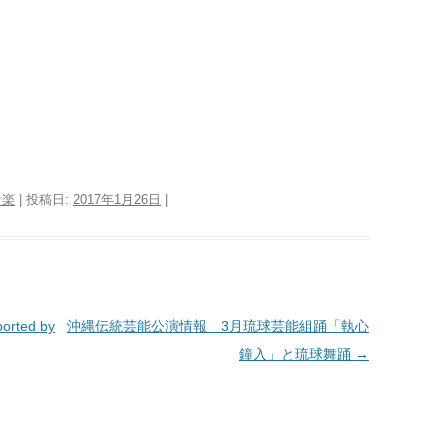
音楽
| 投稿日:
2017年1月26日
|
ted by
沖縄伝統芸能公演情報 3月琉球芸能組踊「執心
鐘入」と琉球舞踊
→