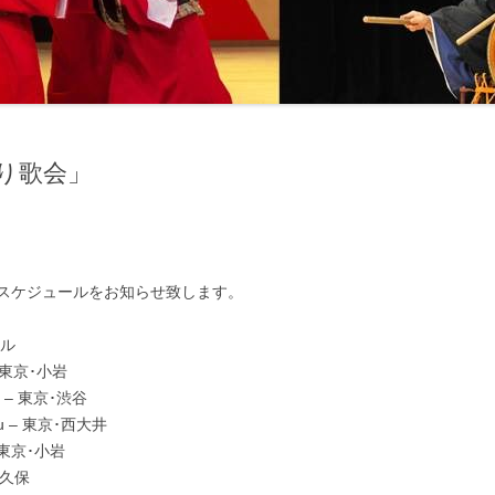
り歌会」
スケジュールをお知らせ致します。
ール
 東京･小岩
ge – 東京･渋谷
ssyu – 東京･西大井
 東京･小岩
大久保