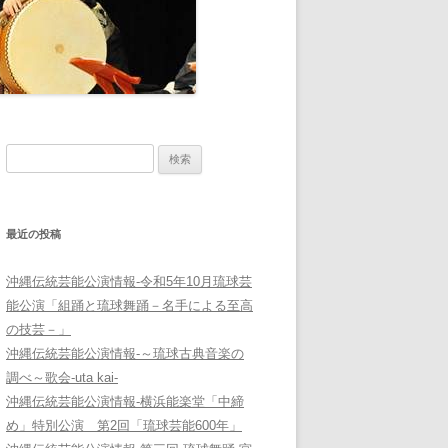
検
索:
最近の投稿
沖縄伝統芸能公演情報-令和5年10月琉球芸
能公演「組踊と琉球舞踊－名手による至高
の技芸－」
沖縄伝統芸能公演情報-～琉球古典音楽の
調べ～歌会-uta kai-
沖縄伝統芸能公演情報-横浜能楽堂「中締
め」特別公演 第2回「琉球芸能600年」