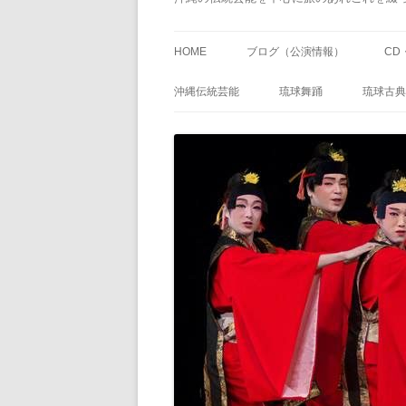
HOME
ブログ（公演情報）
CD
沖縄伝統芸能
琉球舞踊
琉球古典