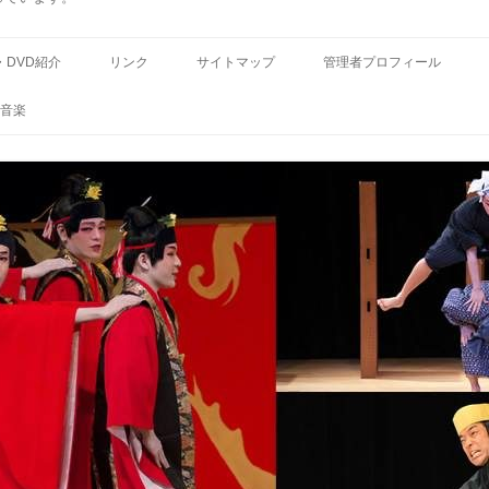
コ
ン
・DVD紹介
リンク
サイトマップ
管理者プロフィール
テ
ン
ツ
音楽
へ
ス
キ
ッ
プ