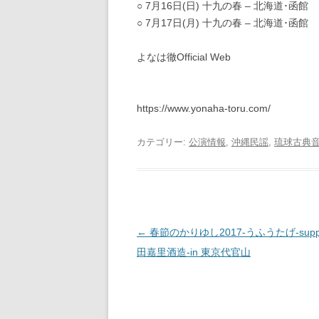
○ 7月16日(日) 十九の春 – 北海道･函館
○ 7月17日(月) 十九の春 – 北海道･函館
よなは徹Official Web
https://www.yonaha-toru.com/
カテゴリー:
公演情報
,
沖縄民謡
,
琉球古典
投
←
春節のかりゆし2017‐うふうたげ‐suppor
稿
田嘉里酒造‐in 東京代官山
ナ
ビ
ゲ