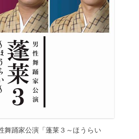
男性舞踊家公演「蓬莱３～ほうらい