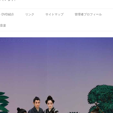
コ
ン
・DVD紹介
リンク
サイトマップ
管理者プロフィール
テ
ン
ツ
音楽
へ
ス
キ
ッ
プ