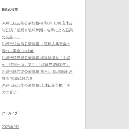
最近の投稿
沖縄伝統芸能公演情報-令和5年10月琉球芸
能公演「組踊と琉球舞踊－名手による至高
の技芸－」
沖縄伝統芸能公演情報-～琉球古典音楽の
調べ～歌会-uta kai-
沖縄伝統芸能公演情報-横浜能楽堂「中締
め」特別公演 第2回「琉球芸能600年」
沖縄伝統芸能公演情報-第三回 琉球舞踊 宮
城流 宮城茂雄の會
沖縄伝統芸能公演情報-琉球伝統芸能「美
の世界Ⅵ」
アーカイブ
2023年9月