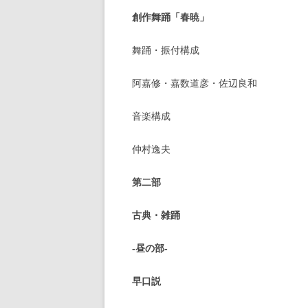
創作舞踊「春暁」
舞踊・振付構成
阿嘉修・嘉数道彦・佐辺良和
音楽構成
仲村逸夫
第二部
古典・雑踊
-昼の部-
早口説