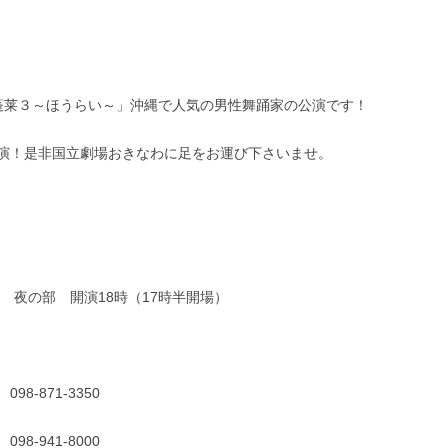
蓬莱３～ほうらい～」沖縄で人気の男性舞踊家の公演です！
演！是非国立劇場おきなわに足をお運び下さいませ。
 夜の部 開演18時（17時半開場）
-871-3350
-941-8000