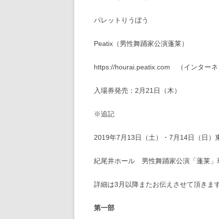
パレットりうぼう 098-86
Peatix（男性舞踊家公演蓬莱）
https://hourai.peatix.com （イン
入場券発売：2月21日（木）
※追記
2019年7月13日（土）・7月14日（日
紀尾井ホール 男性舞踊家公演「蓬莱」
詳細は3月以降またお伝えさせて頂きま
第一部