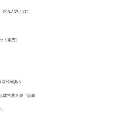
7-1171
ターネット販売）
）東京公演あり
琉球古典音楽「歌鎖」
す。