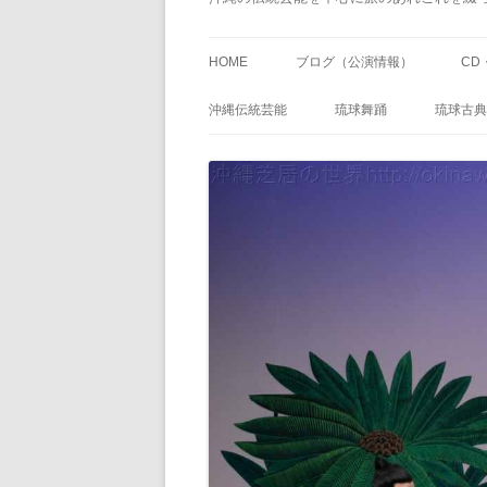
HOME
ブログ（公演情報）
CD
沖縄伝統芸能
琉球舞踊
琉球古典