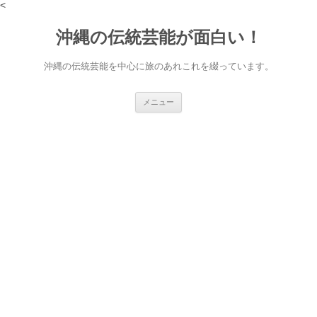
<
沖縄の伝統芸能が面白い！
沖縄の伝統芸能を中心に旅のあれこれを綴っています。
コ
メニュー
ン
テ
ン
ツ
へ
ス
キ
ッ
プ