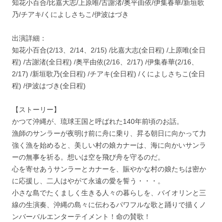
知花小百合/比嘉大志/上原唯/古謝渚/奥平由依/伊集春華/新垣歌
乃/チアキ/くによしさちこ/伊波はづき
出演詳細：
知花小百合(2/13、2/14、2/15) /比嘉大志(全日程) /上原唯(全日
程) /古謝渚(全日程) /奥平由依(2/16、2/17) /伊集春華(2/16、
2/17) /新垣歌乃(全日程) /チアキ(全日程) /くによしさちこ(全日
程) /伊波はづき(全日程)
【ストーリー】
かつて沖縄が、琉球王国と呼ばれた140年前頃のお話。
漁師のサンラーが夜明け前に舟に乗り、昇る朝日に向かって力
強く漁を始めると、美しい村の娘カナーは、海に向かいサンラ
ーの無事を祈る。想いは空を飛び舟を守るのだ。
心を寄せあうサンラーとカナーを、賑やかな村の娘たちは密か
に応援し、二人はやがて永遠の愛を誓う・・・。
小さな島でたくましく生きる人々の暮らしを、バイオリンと三
線の生演奏、沖縄の島々に伝わるパワフルな歌と踊りで描くノ
ンバーバルエンターテイメント！命の賛歌！