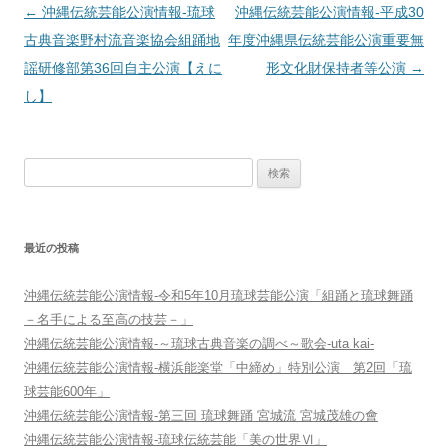
投
←
沖縄伝統芸能公演情報‐琉球
沖縄伝統芸能公演情報‐平成30
稿
古典音楽野村流音楽協会組踊地
年度沖縄県伝統芸能公演重要無
ナ
謡研修部第36回自主公演【えに
形文化財保持者等公演
→
ビ
し】
ゲ
ー
検
シ
索:
ョ
ン
最近の投稿
沖縄伝統芸能公演情報-令和5年10月琉球芸能公演「組踊と琉球舞踊
－名手による至高の技芸－」
沖縄伝統芸能公演情報-～琉球古典音楽の調べ～歌会-uta kai-
沖縄伝統芸能公演情報-横浜能楽堂「中締め」特別公演 第2回「琉
球芸能600年」
沖縄伝統芸能公演情報-第三回 琉球舞踊 宮城流 宮城茂雄の會
沖縄伝統芸能公演情報-琉球伝統芸能「美の世界Ⅵ」