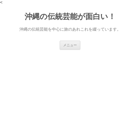
<
沖縄の伝統芸能が面白い！
沖縄の伝統芸能を中心に旅のあれこれを綴っています。
コ
メニュー
ン
テ
ン
ツ
へ
ス
キ
ッ
プ