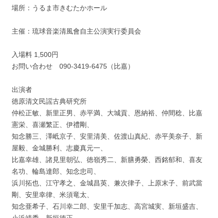
場所：うるま市きむたかホール
主催：琉球音楽清風會自主公演実行委員会
入場料 1,500円
お問い合わせ 090-3419-6475（比嘉）
出演者
徳原清文民謡古典研究所
仲松正敏、新里正男、赤平満、大城貢、恩納裕、仲間稔、比嘉
憲栄、喜瀬繁正、伊禮剛、
知念勝三、澤岻京子、安里清美、佐渡山真紀、赤平美奈子、新
屋毅、金城勝利、志慶真元一、
比嘉幸雄、諸見里朝弘、徳嶺秀二、新膳勇榮、西銘郁和、喜友
名功、輪島達郎、知念忠司、
浜川拓也、江守孝之、金城昌英、兼次律子、上原末子、前武當
剛、安里幸律、米須竜太、
知念亜希子、石川幸二郎、安里千加志、高宮城実、新垣盛吉、