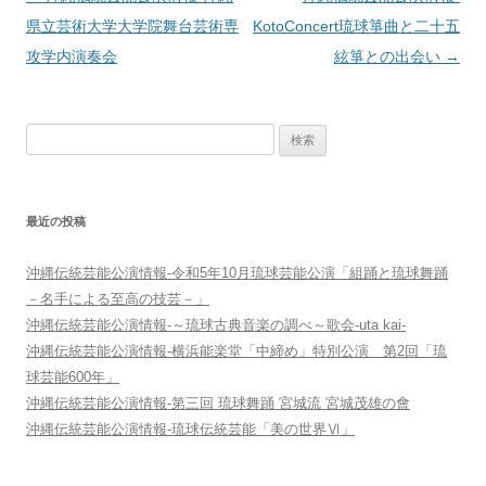
稿
県立芸術大学大学院舞台芸術専
KotoConcert琉球箏曲と二十五
ナ
攻学内演奏会
絃箏との出会い
→
ビ
ゲ
検
ー
索:
シ
ョ
最近の投稿
ン
沖縄伝統芸能公演情報-令和5年10月琉球芸能公演「組踊と琉球舞踊
－名手による至高の技芸－」
沖縄伝統芸能公演情報-～琉球古典音楽の調べ～歌会-uta kai-
沖縄伝統芸能公演情報-横浜能楽堂「中締め」特別公演 第2回「琉
球芸能600年」
沖縄伝統芸能公演情報-第三回 琉球舞踊 宮城流 宮城茂雄の會
沖縄伝統芸能公演情報-琉球伝統芸能「美の世界Ⅵ」