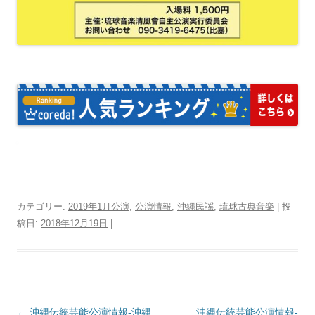
カテゴリー:
2019年1月公演
,
公演情報
,
沖縄民謡
,
琉球古典音楽
| 投
稿日:
2018年12月19日
|
投
←
沖縄伝統芸能公演情報‐沖縄
沖縄伝統芸能公演情報‐