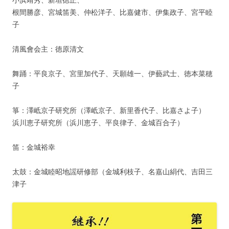
小浜靖秀、新垣徳正、
根間勝彦、宮城笛美、仲松洋子、比嘉健市、伊集政子、宮平睦
子
清風會会主：徳原清文
舞踊：平良京子、宮里加代子、天願雄一、伊藝武士、徳本菜穂
子
箏：澤岻京子研究所（澤岻京子、新里香代子、比嘉さよ子）
浜川恵子研究所（浜川恵子、平良律子、金城百合子）
笛：金城裕幸
太鼓：金城睦昭地謡研修部（金城利枝子、名嘉山絹代、吉田三
津子