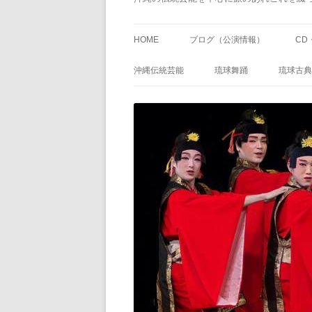
HOME
ブログ（公演情報）
CD
沖縄伝統芸能
琉球舞踊
琉球古典