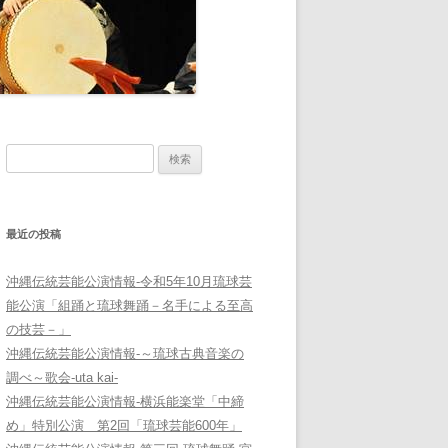
検
索:
最近の投稿
沖縄伝統芸能公演情報-令和5年10月琉球芸
能公演「組踊と琉球舞踊－名手による至高
の技芸－」
沖縄伝統芸能公演情報-～琉球古典音楽の
調べ～歌会-uta kai-
沖縄伝統芸能公演情報-横浜能楽堂「中締
め」特別公演 第2回「琉球芸能600年」