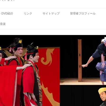
コ
ン
・DVD紹介
リンク
サイトマップ
管理者プロフィール
テ
ン
ツ
音楽
へ
ス
キ
ッ
プ