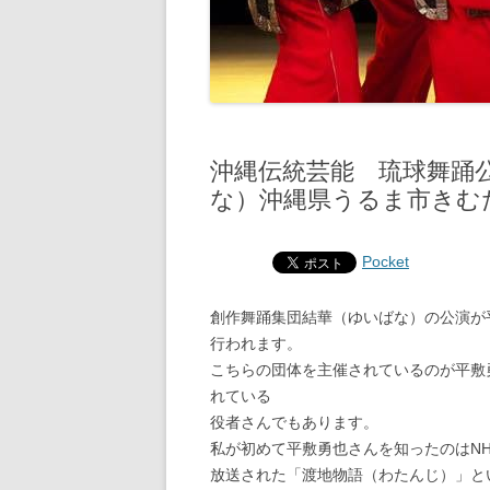
沖縄伝統芸能 琉球舞踊
な）沖縄県うるま市きむ
Pocket
創作舞踊集団結華（ゆいばな）の公演が
行われます。
こちらの団体を主催されているのが平敷
れている
役者さんでもあります。
私が初めて平敷勇也さんを知ったのはN
放送された「渡地物語（わたんじ）」と