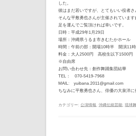
した。
彼はまだ若いですが、とてもいい役者さ
そんな平敷勇也さんが主催されています
足を運んでご覧頂ければ幸いです。
日時：平成29年1月29日
場所：沖縄県うるま市きむたかホール
時間：午前の部：開場10時半 開演11時
料金：大人2500円 高校生以下1500円
※自由席
お問い合わせ先：創作舞踊集団結華
TEL： 070‐5419‐7968
MAIL: yuibana.2011@gmail.com
ちなみに平敷勇也さん、俳優の大泉洋に
カテゴリー:
公演情報
,
沖縄伝統芸能
,
琉球