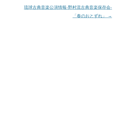
琉球古典音楽公演情報‐野村流古典音楽保存会‐
「春のおとずれ」
→