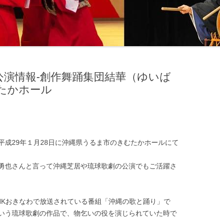
公演情報‐創作舞踊集団結華（ゆいば
たかホール
平成29年１月28日に沖縄県うるま市のきむたかホールにて
勇也さんと言って沖縄芝居や琉球歌劇の公演でもご活躍さ
HKおきなわで放送されている番組「沖縄の歌と踊り」で
いう琉球歌劇の作品で、物乞いの役を演じられていた時で