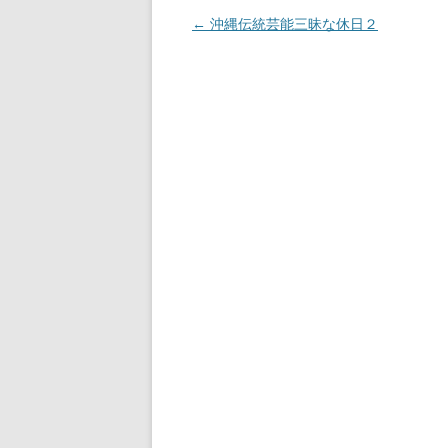
投
←
沖縄伝統芸能三昧な休日２
稿
ナ
ビ
ゲ
ー
シ
ョ
ン