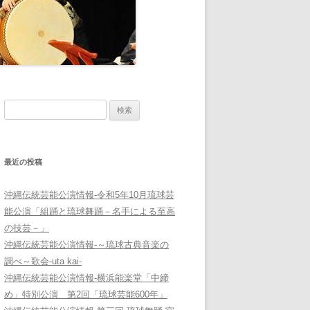
検
索:
最近の投稿
沖縄伝統芸能公演情報-令和5年10月琉球芸
能公演「組踊と琉球舞踊－名手による至高
の技芸－」
沖縄伝統芸能公演情報-～琉球古典音楽の
調べ～歌会-uta kai-
沖縄伝統芸能公演情報-横浜能楽堂「中締
め」特別公演 第2回「琉球芸能600年」