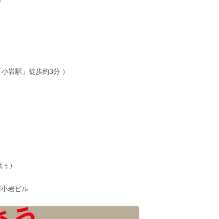
♪
「小岩駅」徒歩約3分 ）
P流ぅ）
昇南小岩ビル