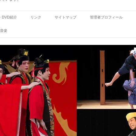
コ
ン
・DVD紹介
リンク
サイトマップ
管理者プロフィール
テ
ン
ツ
音楽
へ
ス
キ
ッ
プ