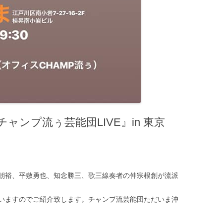
ャンプ流ぅ芸能団LIVE』in 東京
朝裕、平敷勇也、知念勝三、歌三線奏者の仲宗根創が流派
いますのでご紹介致します。チャンプ流芸能団ただいま沖