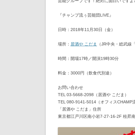
芸能グループです！絶対に面白いですよ
『チャンプ流ぅ芸能団LIVE』
日時：2018年11月30日（金）
場所：
居酒や こだま
（JR中央・総武線
時間：開場17時／開演19時30分
料金：3000円（飲食代別途）
お問い合わせ
TEL 03-5668-2098（居酒や こだま）
‭TEL 080-9141-5014‬（オフィスCHAM
「居酒や こだま」住所
東京都江戸川区南小岩7-27-16-2F 桂