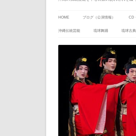
HOME
ブログ（公演情報）
CD
沖縄伝統芸能
琉球舞踊
琉球古典