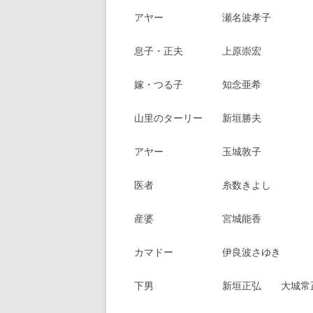
アヤー 瀬名波孝子
息子・正夫 上原崇宏
嫁・つる子 知念亜希
山里のターリー 新垣勝夫
アヤー 玉城敦子
医者 糸数きよし
産婆 宮城能香
カマドー 伊良波さゆき
下男 新垣正弘 大城常正 