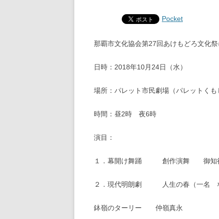
Pocket
那覇市文化協会第27回あけもどろ文化
日時：2018年10月24日（水）
場所：パレット市民劇場（パレットくも
時間：昼2時 夜6時
演目：
１．幕開け舞踊 創作演舞 御知行
２．現代明朗劇 人生の春（一名 
鉢嶺のターリー 仲嶺真永