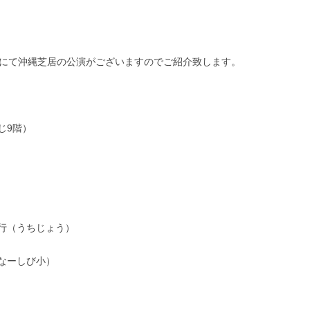
祭にて沖縄芝居の公演がございますのでご紹介致します。
じ9階）
（うちじょう）
なーしび小）