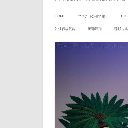
HOME
ブログ（公演情報）
CD
沖縄伝統芸能
琉球舞踊
琉球古典