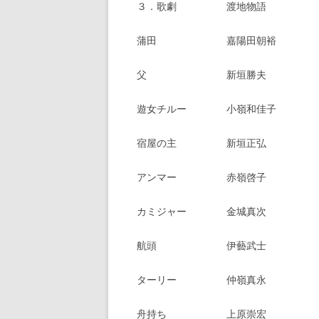
３．歌劇 渡地物語
蒲田 嘉陽田朝裕
父 新垣勝夫
遊女チルー 小嶺和佳子
宿屋の主 新垣正弘
アンマー 赤嶺啓子
カミジャー 金城真次
航頭 伊藝武士
ターリー 仲嶺真永
舟持ち 上原崇宏