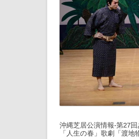
沖縄芝居公演情報‐第27
「人生の春」歌劇「渡地