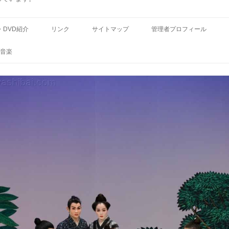
コ
ン
・DVD紹介
リンク
サイトマップ
管理者プロフィール
テ
ン
ツ
音楽
へ
ス
キ
ッ
プ