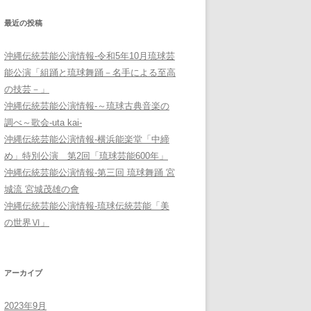
最近の投稿
沖縄伝統芸能公演情報-令和5年10月琉球芸
能公演「組踊と琉球舞踊－名手による至高
の技芸－」
沖縄伝統芸能公演情報-～琉球古典音楽の
調べ～歌会-uta kai-
沖縄伝統芸能公演情報-横浜能楽堂「中締
め」特別公演 第2回「琉球芸能600年」
沖縄伝統芸能公演情報-第三回 琉球舞踊 宮
城流 宮城茂雄の會
沖縄伝統芸能公演情報-琉球伝統芸能「美
の世界Ⅵ」
アーカイブ
2023年9月