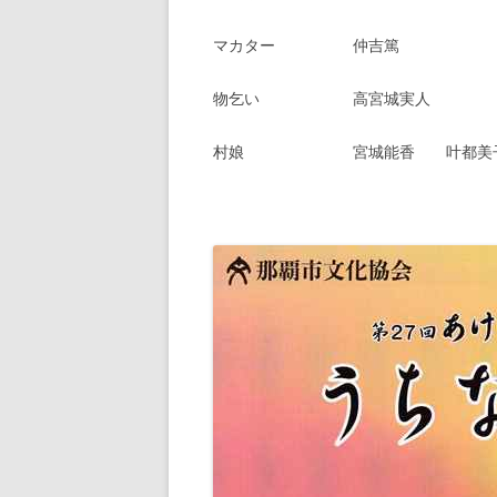
マカター 仲吉篤
物乞い 高宮城実人
村娘 宮城能香 叶都美子 