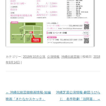
カテゴリー:
2018年10月公演
,
公演情報
,
沖縄伝統芸能
| 投稿日:
2018
年9月14日
|
投
←
沖縄伝統芸能映画情報‐短編
沖縄芝居公演情報‐劇団うびら
稿
映画「きたなかスケッチ」
じ 名作歌劇「泊阿嘉」
→
ナ