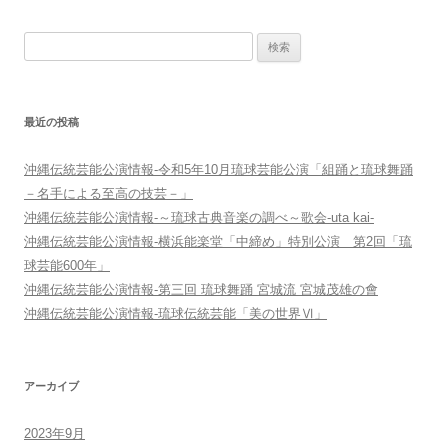
ビ
検
ゲ
索:
ー
シ
最近の投稿
ョ
ン
沖縄伝統芸能公演情報-令和5年10月琉球芸能公演「組踊と琉球舞踊
－名手による至高の技芸－」
沖縄伝統芸能公演情報-～琉球古典音楽の調べ～歌会-uta kai-
沖縄伝統芸能公演情報-横浜能楽堂「中締め」特別公演 第2回「琉
球芸能600年」
沖縄伝統芸能公演情報-第三回 琉球舞踊 宮城流 宮城茂雄の會
沖縄伝統芸能公演情報-琉球伝統芸能「美の世界Ⅵ」
アーカイブ
2023年9月