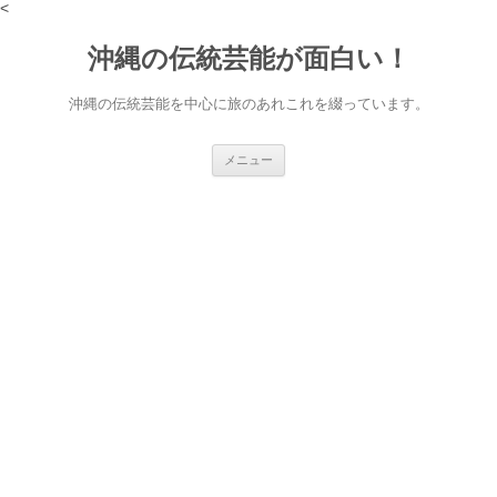
<
沖縄の伝統芸能が面白い！
沖縄の伝統芸能を中心に旅のあれこれを綴っています。
コ
メニュー
ン
テ
ン
ツ
へ
ス
キ
ッ
プ