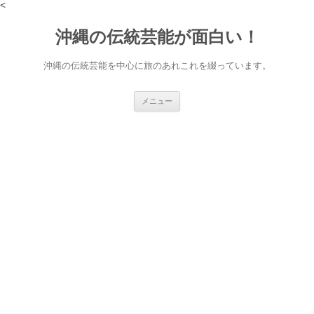
<
沖縄の伝統芸能が面白い！
沖縄の伝統芸能を中心に旅のあれこれを綴っています。
コ
メニュー
ン
テ
ン
ツ
へ
ス
キ
ッ
プ