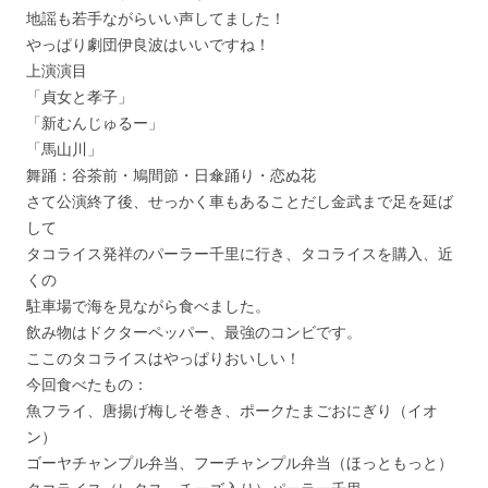
地謡も若手ながらいい声してました！
やっぱり劇団伊良波はいいですね！
上演演目
「貞女と孝子」
「新むんじゅるー」
「馬山川」
舞踊：谷茶前・鳩間節・日傘踊り・恋ぬ花
さて公演終了後、せっかく車もあることだし金武まで足を延ば
して
タコライス発祥のパーラー千里に行き、タコライスを購入、近
くの
駐車場で海を見ながら食べました。
飲み物はドクターペッパー、最強のコンビです。
ここのタコライスはやっぱりおいしい！
今回食べたもの：
魚フライ、唐揚げ梅しそ巻き、ポークたまごおにぎり（イオ
ン）
ゴーヤチャンプル弁当、フーチャンプル弁当（ほっともっと）