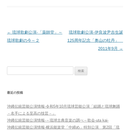
投
←
琉球歌劇公演‐「薬師堂」～
琉球歌劇公演‐伊良波尹吉生誕
稿
琉球歌劇の今～２
125周年記念「奥山の牡丹」
ナ
2011年9月
→
ビ
ゲ
検
ー
索:
シ
ョ
最近の投稿
ン
沖縄伝統芸能公演情報-令和5年10月琉球芸能公演「組踊と琉球舞踊
－名手による至高の技芸－」
沖縄伝統芸能公演情報-～琉球古典音楽の調べ～歌会-uta kai-
沖縄伝統芸能公演情報-横浜能楽堂「中締め」特別公演 第2回「琉