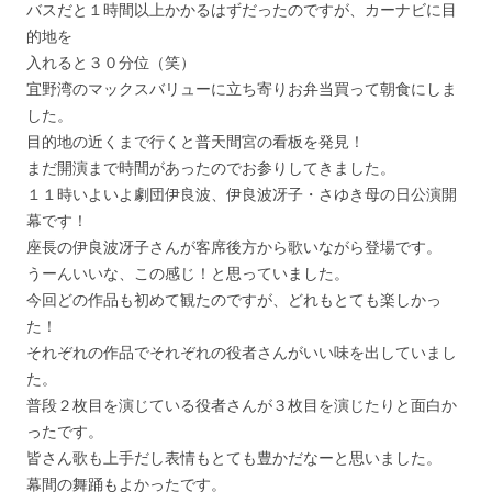
バスだと１時間以上かかるはずだったのですが、カーナビに目
的地を
入れると３０分位（笑）
宜野湾のマックスバリューに立ち寄りお弁当買って朝食にしま
した。
目的地の近くまで行くと普天間宮の看板を発見！
まだ開演まで時間があったのでお参りしてきました。
１１時いよいよ劇団伊良波、伊良波冴子・さゆき母の日公演開
幕です！
座長の伊良波冴子さんが客席後方から歌いながら登場です。
うーんいいな、この感じ！と思っていました。
今回どの作品も初めて観たのですが、どれもとても楽しかっ
た！
それぞれの作品でそれぞれの役者さんがいい味を出していまし
た。
普段２枚目を演じている役者さんが３枚目を演じたりと面白か
ったです。
皆さん歌も上手だし表情もとても豊かだなーと思いました。
幕間の舞踊もよかったです。