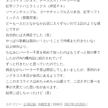
タコライス（レタス、チーズ入り）パーラー千里
紅芋ソフトバニラミックス（伊芸ＰＡ）
ソーメンチャンプル、ゴーヤチャンプル入り弁当、紅芋ソフト
ミックス（那覇空港）
どーも一人だとなかなかお店に入りずらいので上記のような感
じですが
自分的には大満足でした（笑）
やっぱり歌劇は面白い！ということで沖縄また行きたいな♪
以上MIXIより。
ちなみにパーラ―千里を初めて知ったのはもうずっと前の事で
したがJTAの機内誌に紹介されていて
ずっと行きたいと思っていたのでした。
残念ながらパーラー千里は閉店してしまいましたが、系列のキ
ングタコス本店が金武にあるようです。
ここのタコライスはめちゃめちゃ山盛りで、こぼさずに食べる
事が大変だった思い出があります。
結局こぼしちゃったけど（笑）
カテゴリー:
公演記録
,
沖縄芝居
| 投稿日:
2017年1月26日
|