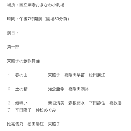
場所：国立劇場おきなわ小劇場
時間：午後7時開演（開場30分前）
演目：
第一部
東照子の創作舞踊
１．春の山 東照子 嘉陽田早苗 松田勝江
２．土の精 知念亜希 嘉陽田朝裕
３．銭鳴い 新垣清美 森根藍水 平田静佳 嘉数勝
子 平田隆子 仲松めぐみ
比嘉雪乃 松田勝江 東照子