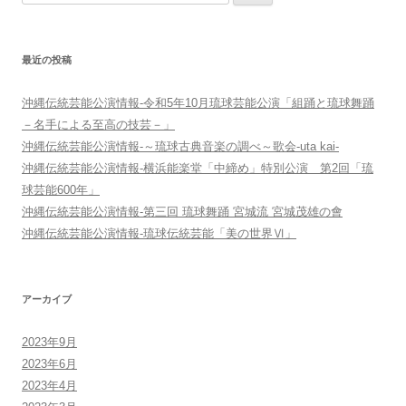
索:
シ
ョ
最近の投稿
ン
沖縄伝統芸能公演情報-令和5年10月琉球芸能公演「組踊と琉球舞踊
－名手による至高の技芸－」
沖縄伝統芸能公演情報-～琉球古典音楽の調べ～歌会-uta kai-
沖縄伝統芸能公演情報-横浜能楽堂「中締め」特別公演 第2回「琉
球芸能600年」
沖縄伝統芸能公演情報-第三回 琉球舞踊 宮城流 宮城茂雄の會
沖縄伝統芸能公演情報-琉球伝統芸能「美の世界Ⅵ」
アーカイブ
2023年9月
2023年6月
2023年4月