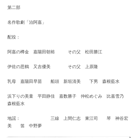
第二部
名作歌劇「泊阿嘉」
配役：
阿嘉の樽金 嘉陽田朝裕 その父 松田勝江
伊佐の思鶴 又吉優美 その父 上原隆
乳母 嘉陽田早苗 船頭 新垣清美 下男 森根藍水
浜下りの美童 平田静佳 嘉数勝子 仲松めぐみ 比嘉雪乃
森根藍水
地謡： 三線 上間仁志 東江司 琴 神谷宏
美 笛 中野夢