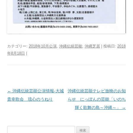
カテゴリー:
2018年10月公演
,
沖縄伝統芸能
,
沖縄芝居
| 投稿日:
2018
年8月18日
|
投
←
沖縄伝統芸能公演情報‐大城
沖縄伝統芸能テレビ放映のお知
稿
貴幸歌会 琉心のうねり
らせ にっぽんの芸能「いのち
ナ
輝く歌舞の島～沖縄～」
→
ビ
ゲ
検
ー