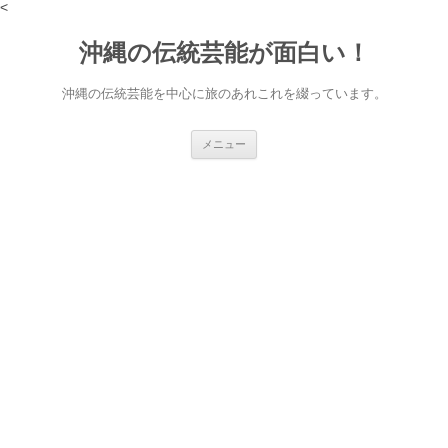
<
沖縄の伝統芸能が面白い！
沖縄の伝統芸能を中心に旅のあれこれを綴っています。
コ
メニュー
ン
テ
ン
ツ
へ
ス
キ
ッ
プ