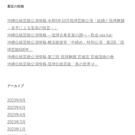
シ
最近の投稿
ョ
ン
沖縄伝統芸能公演情報-令和5年10月琉球芸能公演「組踊と琉球舞踊
－名手による至高の技芸－」
沖縄伝統芸能公演情報-～琉球古典音楽の調べ～歌会-uta kai-
沖縄伝統芸能公演情報-横浜能楽堂「中締め」特別公演 第2回「琉
球芸能600年」
沖縄伝統芸能公演情報-第三回 琉球舞踊 宮城流 宮城茂雄の會
沖縄伝統芸能公演情報-琉球伝統芸能「美の世界Ⅵ」
アーカイブ
2023年9月
2023年6月
2023年4月
2023年3月
2023年1月