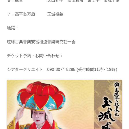
６．醜童 太田礼子 當山真澄 東文子 金城千夏
７．高平良万歳 玉城盛義
地謡：
琉球古典音楽安冨祖流音楽研究朝一会
チケット予約・お問い合わせ：
シアタークリエイト 090-3074-8295 (受付時間11時～19時）