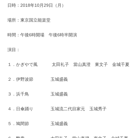
日時：2018年10月29日（月）
場所：東京国立能楽堂
時間：午後6時開場 午後6時半開演
演目：
１．かぎやで風 太田礼子 當山真澄 東文子 金城千夏
２．伊野波節 玉城盛義
３．浜千鳥 玉城盛義
４．日傘踊り 玉城流二代目家元 玉城秀子
５．鳩間節 玉城盛義