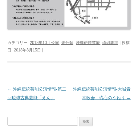
カテゴリー:
2018年10月公演
,
未分類
,
沖縄伝統芸能
,
琉球舞踊
| 投稿
日:
2018年8月15日
|
投
←
沖縄伝統芸能公演情報‐第二
沖縄伝統芸能公演情報‐大城貴
稿
回琉球古典芸能「えん」
幸歌会 琉心のうねり
→
ナ
ビ
検
ゲ
索:
ー