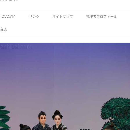
コ
ン
・DVD紹介
リンク
サイトマップ
管理者プロフィール
テ
ン
ツ
音楽
へ
ス
キ
ッ
プ