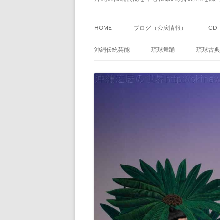
HOME
ブログ（公演情報）
CD
沖縄伝統芸能
琉球舞踊
琉球古典