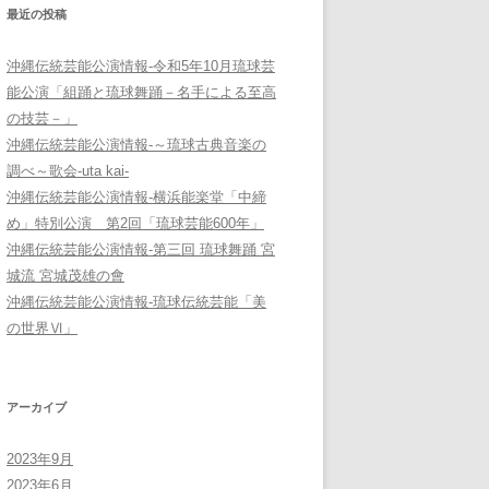
最近の投稿
沖縄伝統芸能公演情報-令和5年10月琉球芸
能公演「組踊と琉球舞踊－名手による至高
の技芸－」
沖縄伝統芸能公演情報-～琉球古典音楽の
調べ～歌会-uta kai-
沖縄伝統芸能公演情報-横浜能楽堂「中締
め」特別公演 第2回「琉球芸能600年」
沖縄伝統芸能公演情報-第三回 琉球舞踊 宮
城流 宮城茂雄の會
沖縄伝統芸能公演情報-琉球伝統芸能「美
の世界Ⅵ」
アーカイブ
2023年9月
2023年6月