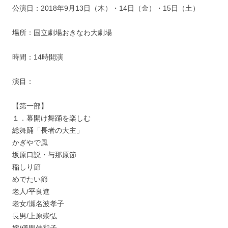
公演日：2018年9月13日（木）・14日（金）・15日（土）
場所：国立劇場おきなわ大劇場
時間：14時開演
演目：
【第一部】
１．幕開け舞踊を楽しむ
総舞踊「長者の大主」
かぎやで風
坂原口説・与那原節
稲しり節
めでたい節
老人/平良進
老女/瀬名波孝子
長男/上原崇弘