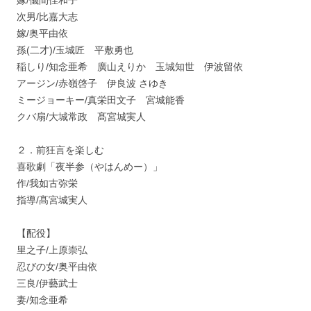
嫁/儀間佳和子
次男/比嘉大志
嫁/奥平由依
孫(二才)/玉城匠 平敷勇也
稲しり/知念亜希 廣山えりか 玉城知世 伊波留依
アージン/赤嶺啓子 伊良波 さゆき
ミージョーキー/真栄田文子 宮城能香
クバ扇/大城常政 髙宮城実人
２．前狂言を楽しむ
喜歌劇「夜半参（やはんめー）」
作/我如古弥栄
指導/髙宮城実人
【配役】
里之子/上原崇弘
忍びの女/奥平由依
三良/伊藝武士
妻/知念亜希