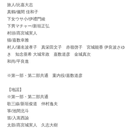
旅人/比嘉大志
真鶴/儀間 佳和子
下女ウサ小/伊禮門綾
下男マチャー/新垣正弘
村頭/髙宮城実人
猫/嘉数幸雅
村人/瀬名波孝子 真栄田文子 赤嶺啓子 宮城能香 伊良波さゆ
き 知念亜希 大城常政 嘉数道彦 金城真次
和尚/平良進
※第一部・第二部共通 案内役/嘉数道彦
【地謡】
※第一部・第二部共通
歌三線/新垣俊道 仲村逸夫
箏/池間北斗
笛/入嵩西諭
太鼓/髙宮城実人 久志大樹