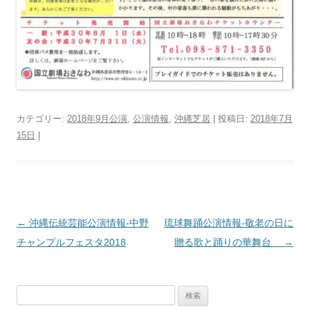
カテゴリー:
2018年9月公演
,
公演情報
,
沖縄芝居
| 投稿日:
2018年7月
15日
|
投
←
沖縄伝統芸能公演情報‐中野
琉球舞踊公演情報‐敬老の日に
稿
チャンプルフェスタ2018
贈る歌と踊りの華舞台
→
ナ
ビ
検
ゲ
索: