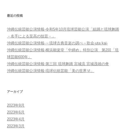
ー
シ
最近の投稿
ョ
ン
沖縄伝統芸能公演情報-令和5年10月琉球芸能公演「組踊と琉球舞踊
－名手による至高の技芸－」
沖縄伝統芸能公演情報-～琉球古典音楽の調べ～歌会-uta kai-
沖縄伝統芸能公演情報-横浜能楽堂「中締め」特別公演 第2回「琉
球芸能600年」
沖縄伝統芸能公演情報-第三回 琉球舞踊 宮城流 宮城茂雄の會
沖縄伝統芸能公演情報-琉球伝統芸能「美の世界Ⅵ」
アーカイブ
2023年9月
2023年6月
2023年4月
2023年3月