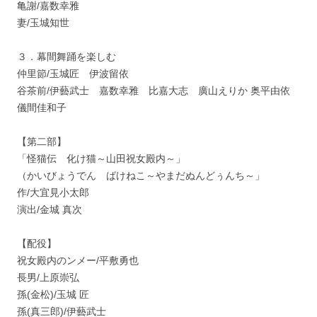
亀謝/嘉数幸雅
妻/玉城知世
３．幕間舞踊を楽しむ
仲里節/玉城匠 伊波留依
谷茶前/伊藝武士 嘉数幸雅 比嘉大志 廣山えりか 奥平由依
儀間佳和子
【第二部】
「怪猫伝 化け猫～山田祝女殿内～」
（かいびょうでん ばけねこ～やまだぬんどぅんち～」
作/大宜見小太郎
演出/金城 真次
【配役】
祝女殿内のンメー/平敷勇也
長男/上原崇弘
孫(金松)/玉城 匠
孫(真三郎)/伊藝武士