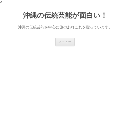
<
沖縄の伝統芸能が面白い！
沖縄の伝統芸能を中心に旅のあれこれを綴っています。
コ
メニュー
ン
テ
ン
ツ
へ
ス
キ
ッ
プ