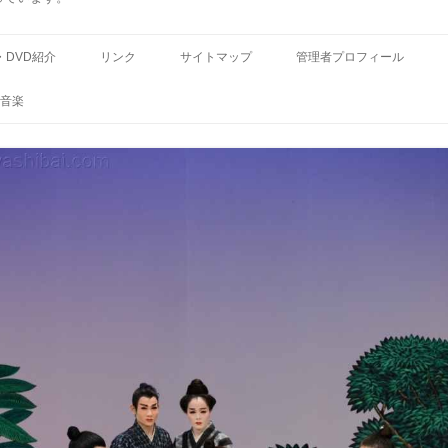
コ
ン
・DVD紹介
リンク
サイトマップ
管理者プロフィール
テ
ン
ツ
音楽
へ
ス
キ
ッ
プ