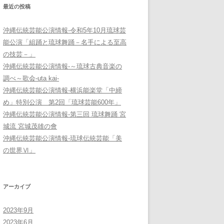
最近の投稿
沖縄伝統芸能公演情報-令和5年10月琉球芸
能公演「組踊と琉球舞踊－名手による至高
の技芸－」
沖縄伝統芸能公演情報-～琉球古典音楽の
調べ～歌会-uta kai-
沖縄伝統芸能公演情報-横浜能楽堂「中締
め」特別公演 第2回「琉球芸能600年」
沖縄伝統芸能公演情報-第三回 琉球舞踊 宮
城流 宮城茂雄の會
沖縄伝統芸能公演情報-琉球伝統芸能「美
の世界Ⅵ」
アーカイブ
2023年9月
2023年6月