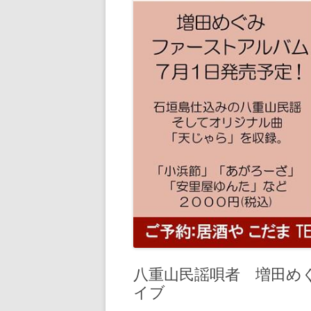
八重山民謡唄者 増田め
イブ