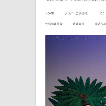
HOME
ブログ（公演情報）
CD
沖縄伝統芸能
琉球舞踊
琉球古典