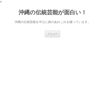
<
沖縄の伝統芸能が面白い！
沖縄の伝統芸能を中心に旅のあれこれを綴っています。
コ
メニュー
ン
テ
ン
ツ
へ
ス
キ
ッ
プ