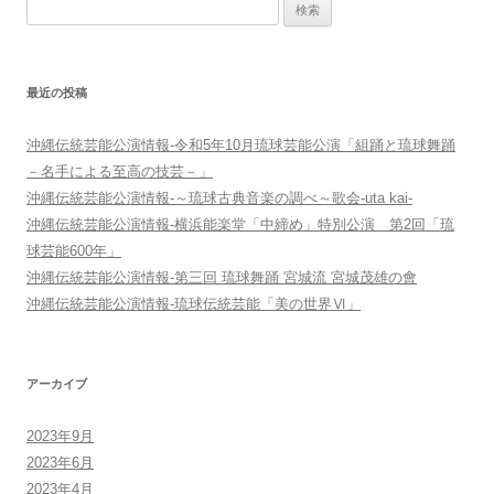
検
ー
索:
シ
ョ
最近の投稿
ン
沖縄伝統芸能公演情報-令和5年10月琉球芸能公演「組踊と琉球舞踊
－名手による至高の技芸－」
沖縄伝統芸能公演情報-～琉球古典音楽の調べ～歌会-uta kai-
沖縄伝統芸能公演情報-横浜能楽堂「中締め」特別公演 第2回「琉
球芸能600年」
沖縄伝統芸能公演情報-第三回 琉球舞踊 宮城流 宮城茂雄の會
沖縄伝統芸能公演情報-琉球伝統芸能「美の世界Ⅵ」
アーカイブ
2023年9月
2023年6月
2023年4月