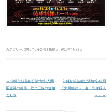
カテゴリー:
2018年6月公演
| 投稿日:
2018年4月29日
|
投
←
沖縄伝統芸能公演情報‐人間
沖縄伝統芸能公演情報‐組踊
稿
国宝神の美作 歌と三線の昔始
「大川敵討～一名・忠孝婦人
ナ
まりや
～」
→
ビ
ゲ