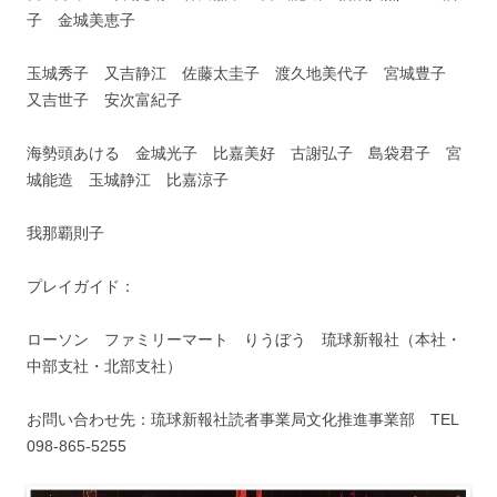
子 金城美恵子
玉城秀子 又吉静江 佐藤太圭子 渡久地美代子 宮城豊子
又吉世子 安次富紀子
海勢頭あける 金城光子 比嘉美好 古謝弘子 島袋君子 宮
城能造 玉城静江 比嘉涼子
我那覇則子
プレイガイド：
ローソン ファミリーマート りうぼう 琉球新報社（本社・
中部支社・北部支社）
お問い合わせ先：琉球新報社読者事業局文化推進事業部 TEL
098‐865‐5255