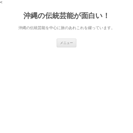
<
沖縄の伝統芸能が面白い！
沖縄の伝統芸能を中心に旅のあれこれを綴っています。
コ
メニュー
ン
テ
ン
ツ
へ
ス
キ
ッ
プ