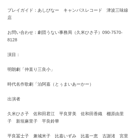
プレイガイド：あしびなー キャンパスレコード 津波三味線
店
お問い合わせ：劇団うない事務局（久米ひさ子）090‐7570‐
8128
演目：
明朗劇「仲直り三良小」
時代名作歌劇「泊阿嘉（とぅまいあーかー）
出演者
久米ひさ子 佐和田君江 平良芽美 佐和田香織 棚原由里
子 新垣麻里子 平良鈴華
平良冨士子 兼城米子 比嘉いずみ 比嘉一恵 古謝渚 宮里