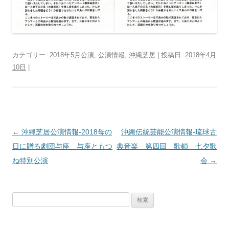
カテゴリー:
2018年5月公演
,
公演情報
,
沖縄芝居
| 投稿日:
2018年4月
10日
|
投
←
沖縄芝居公演情報‐2018母の
沖縄伝統芸能公演情報‐琉球古
稿
日に贈る劇団与座 与座ともつ
典音楽 第四回 歌鎖 七夕歌
ナ
ね特別公演
会
→
ビ
ゲ
検
ー
索:
シ