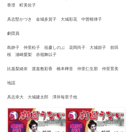
香澄 町美佐子
具志堅かづき 金城多賀子 大城彩花 中曽根律子
劇団員
島静子 仲里松子 祖慶しのぶ 花岡尚子 大城節子 前田
桜 浦崎愛梨 赤嶺舞以子
比嘉梨緒奈 渡嘉敷彩香 橋本樺音 仲里仁生那 仲里育美
地謡
具志幸大 大城建太郎 澤井毎里子他