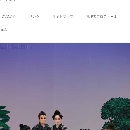
コ
ン
・DVD紹介
リンク
サイトマップ
管理者プロフィール
テ
ン
ツ
音楽
へ
ス
キ
ッ
プ