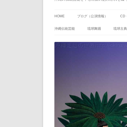
HOME
ブログ（公演情報）
CD
沖縄伝統芸能
琉球舞踊
琉球古典