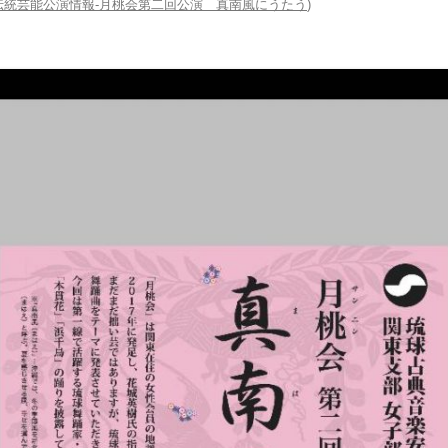
伝統芸能公演情報-月桃会第二回公演 真南風にうたう
)