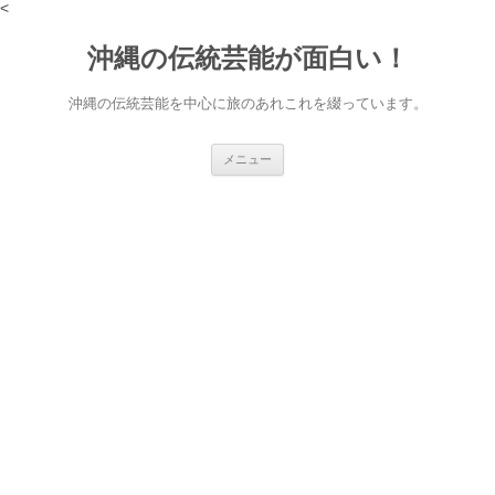
<
沖縄の伝統芸能が面白い！
沖縄の伝統芸能を中心に旅のあれこれを綴っています。
コ
メニュー
ン
テ
ン
ツ
へ
ス
キ
ッ
プ